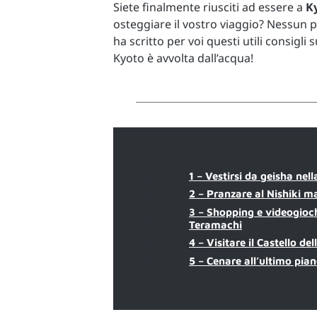
Siete finalmente riusciti ad essere a
K
osteggiare il vostro viaggio? Nessun
ha scritto per voi questi utili consigli
Kyoto è avvolta dall’acqua!
undefined
1 – Vestirsi da geisha nell
undefined
2 – Pranzare al Nishiki m
3 – Shopping e videogioc
undefined
Teramachi
undefined
4 – Visitare il Castello de
undefined
5 – Cenare all’ultimo pian