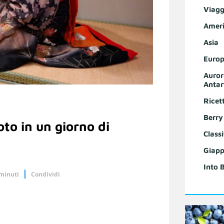
Viagg
Ameri
Asia
Europ
Auror
Antar
Ricet
Berry
to in un giorno di
Classi
Giapp
Into 
 minuti
Condividi
Linkedin