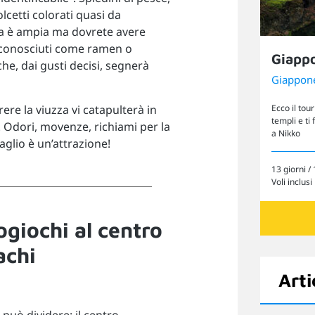
lcetti colorati quasi da
ta è ampia ma dovrete avere
ù conosciuti come ramen o
Giapp
he, dai gusti decisi, segnerà
Giappon
re la viuzza vi catapulterà in
Ecco il tour
templi e ti
. Odori, movenze, richiami per la
a Nikko
aglio è un’attrazione!
13 giorni / 
Voli inclusi
ogiochi al centro
achi
Arti
i può dividere: il centro