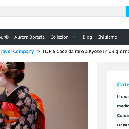
our®
Aurora Boreale
Collezioni
Blog
Chi siamo
Travel Company
>
TOP 5 Cose da fare a Kyoto in un giorn
Cat
Il mo
Medio
Corea
Ocea