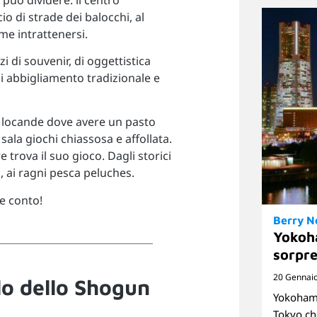
o di strade dei balocchi, al
e intrattenersi.
i di souvenir, di oggettistica
i abbigliamento tradizionale e
o locande dove avere un pasto
sala giochi chiassosa e affollata.
e trova il suo gioco. Dagli storici
, ai ragni pesca peluches.
e conto!
Berry 
Yokoh
sorpre
20 Gennai
llo dello Shogun
Yokohama
Tokyo ch