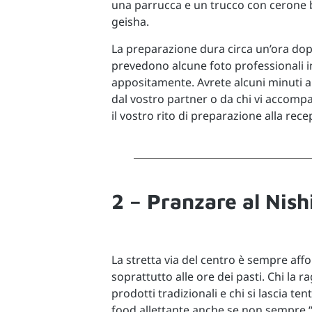
una parrucca e un trucco con cerone bi
geisha.
La preparazione dura circa un’ora dop
prevedono alcune foto professionali i
appositamente. Avrete alcuni minuti an
dal vostro partner o da chi vi accom
il vostro rito di preparazione alla rece
2 – Pranzare al Nish
La stretta via del centro è sempre affolla
soprattutto alle ore dei pasti. Chi la 
prodotti tradizionali e chi si lascia te
food allettante anche se non sempre “id