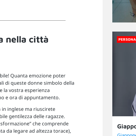
a nella città
PERSONA
bile! Quanta emozione poter
onali di queste donne simbolo della
e la vostra esperienza
no e ora di appuntamento.
 in inglese ma riuscirete
bile gentilezza delle ragazze.
 trasformazione” che comprende
Giappo
a da legare ad altezza torace),
Giappon