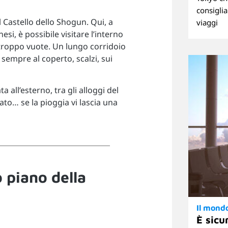
consiglia
l Castello dello Shogun. Qui, a
viaggi
esi, è possibile visitare l’interno
urtroppo vuote. Un lungo corridoio
o sempre al coperto, scalzi, sui
 all’esterno, tra gli alloggi del
sato… se la pioggia vi lascia una
o piano della
Il mond
È sicu