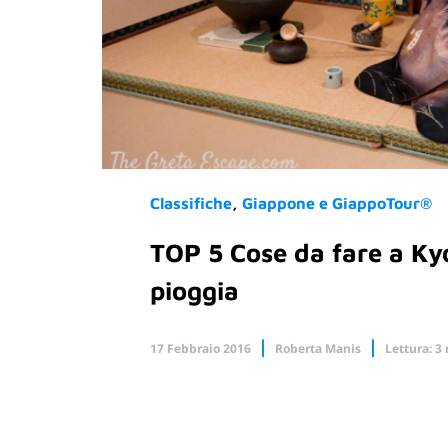
Classifiche
Giappone e GiappoTour®
TOP 5 Cose da fare a Kyo
pioggia
17 Febbraio 2016
Roberta Manis
Lettura: 3
Facebook
X.com