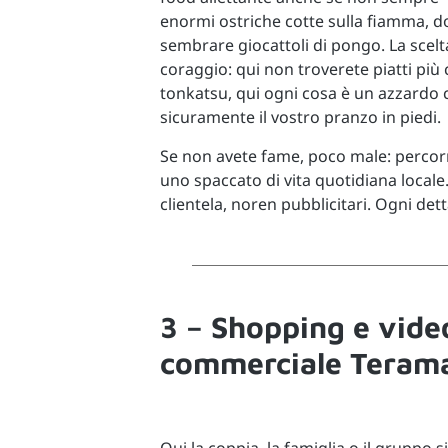
enormi ostriche cotte sulla fiamma, do
sembrare giocattoli di pongo. La scel
coraggio: qui non troverete piatti pi
tonkatsu, qui ogni cosa è un azzardo c
sicuramente il vostro pranzo in piedi.
Se non avete fame, poco male: percorre
uno spaccato di vita quotidiana locale
clientela, noren pubblicitari. Ogni dett
3 – Shopping e vide
commerciale Teram
Qui la coppia, la famiglia o il gruppo s