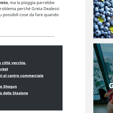
yoto
, ma la pioggia parrebbe
 problema perché Greta Dealessi
 su possibili cose da fare quando
a città vecchia.
arket
hi al centro commerciale
llo Shogun
o della Stazione