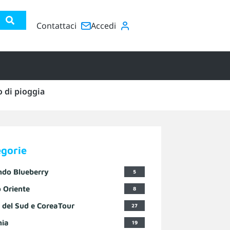
Contattaci
Accedi
o di pioggia
egorie
ndo Blueberry
5
 Oriente
8
 del Sud e CoreaTour
27
nia
19