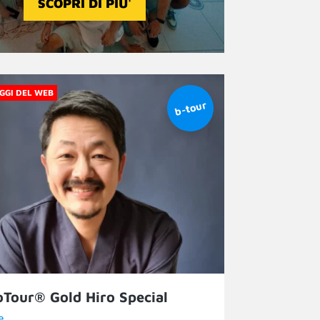
SCOPRI DI PIU'
GGI DEL WEB
Tour® Gold Hiro Special
e