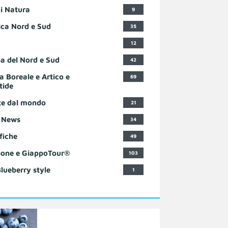
i Natura
9
ca Nord e Sud
35
12
a del Nord e Sud
42
a Boreale e Artico e
69
tide
te dal mondo
21
 News
34
fiche
49
one e GiappoTour®
103
Blueberry style
1