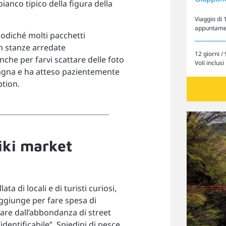
anco tipico della figura della
Viaggio di 
appuntament
odiché molti pacchetti
n stanze arredate
12 giorni / 
che per farvi scattare delle foto
Voli inclusi
pagna e ha atteso pazientemente
ption.
iki market
ta di locali e di turisti curiosi,
raggiunge per fare spesa di
Cerca il tuo viaggio
ntare dall’abbondanza di street
entificabile”. Spiedini di pesce,