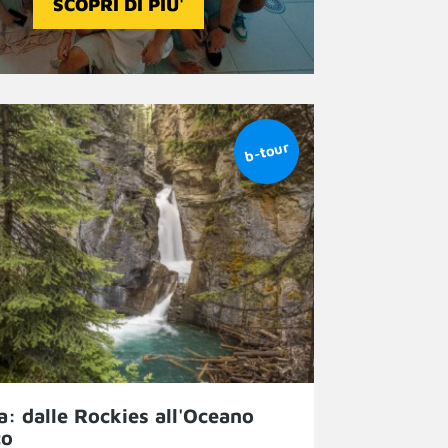
SCOPRI DI PIU'
: dalle Rockies all'Oceano
co