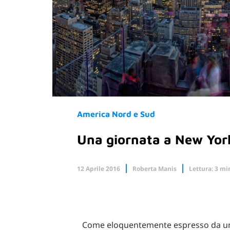
America Nord e Sud
Una giornata a New Yor
12 Aprile 2016
Roberta Manis
Lettura: 3 mi
Facebook
X.com
Come eloquentemente espresso da uno