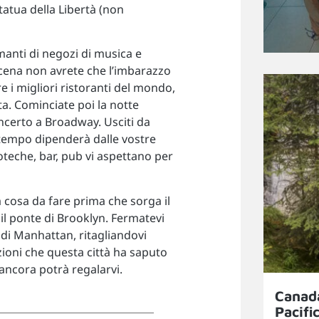
Statua della Libertà (non
manti di negozi di musica e
 cena non avrete che l’imbarazzo
e i migliori ristoranti del mondo,
ta. Cominciate poi la notte
ncerto a Broadway. Usciti da
l tempo dipenderà dalle vostre
coteche, bar, pub vi aspettano per
 cosa da fare prima che sorga il
 il ponte di Brooklyn. Fermatevi
 di Manhattan, ritagliandovi
ioni che questa città ha saputo
 ancora potrà regalarvi.
Canada
Pacifi