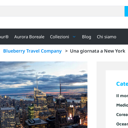
our®
Aurora Boreale
Collezioni
Blog
Chi siamo
Blueberry Travel Company
>
Una giornata a New York
Cat
Il mo
Medio
Corea
Ocea