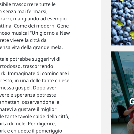
bile trascorrere tutte le
o senza mai fermarsi,
izzarri, mangiando ad esempio
mattina. Come dei moderni Gene
famoso musical “Un giorno a New
rete vivere la città da
ntensa vita della grande mela.
tale potrebbe suggerirvi di
ortodosso, trascorrendo
ork. Immaginate di cominciare il
resto, in una delle tante chiese
a messa gospel. Dopo aver
vivere e speranza potreste
Manhattan, osservandone le
matevi a gustare il miglior
e tante tavole calde della città,
rta di mele. Per digerire,
rk e chiudete il pomeriggio