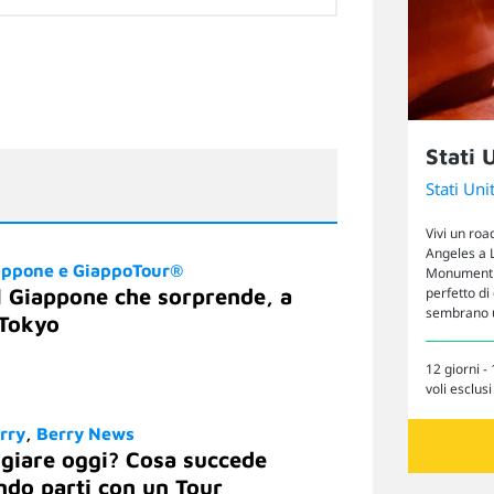
Stati 
Stati Unit
Vivi un roa
Angeles a 
appone e GiappoTour®
Monument Va
 Giappone che sorprende, a
perfetto di
sembrano u
 Tokyo
12 giorni - 
voli esclusi
rry
Berry News
ggiare oggi? Cosa succede
do parti con un Tour