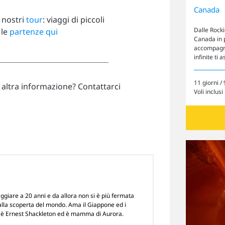
Canada
i nostri
tour
:
viaggi di piccoli
Dalle Rocki
 le
partenze qui
Canada in 
accompagnat
infinite ti
11 giorni / 
 altra informazione? Contattarci
Voli inclusi
aggiare a 20 anni e da allora non si è più fermata
Cerca il tuo viaggio
lla scoperta del mondo. Ama il Giappone ed i
oe è Ernest Shackleton ed è mamma di Aurora.