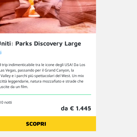
Uniti: Parks Discovery Large
i
d trip indimenticabile tra le icone degli USA! Da Los
Las Vegas, passando per il Grand Canyon, la
lley e i parchi più spettacolari del West. Un mix
 città leggendarie, natura mozzafiato e strade che
scite da un film.
10 notti
da € 1.445
SCOPRI