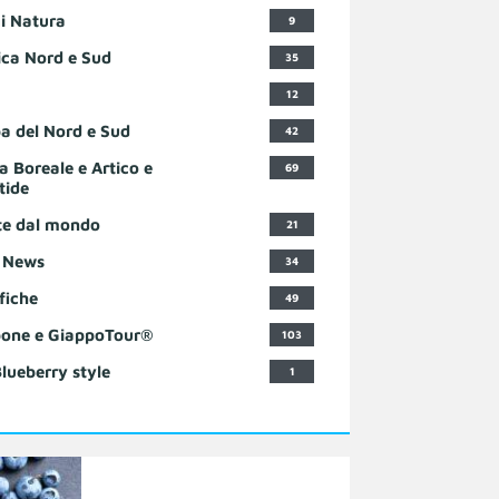
i Natura
9
ca Nord e Sud
35
12
a del Nord e Sud
42
a Boreale e Artico e
69
tide
te dal mondo
21
 News
34
fiche
49
one e GiappoTour®
103
Blueberry style
1