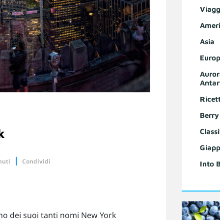
Viagg
Ameri
Asia
Europ
Auror
Antar
Ricet
Berry
k
Classi
Giapp
nuti
Condividi
Into 
Linkedin
 dei suoi tanti nomi New York