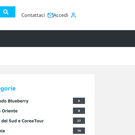
Contattaci
Accedi
egorie
ndo Blueberry
5
 Oriente
8
 del Sud e CoreaTour
27
nia
19