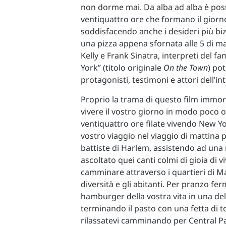
non dorme mai. Da alba ad alba è possi
ventiquattro ore che formano il giorn
soddisfacendo anche i desideri più b
una pizza appena sfornata alle 5 di 
Kelly e Frank Sinatra, interpreti del 
York” (titolo originale
On the Town
) pot
protagonisti, testimoni e attori dell’i
Proprio la trama di questo film immor
vivere il vostro giorno in modo poco 
ventiquattro ore filate vivendo New Y
vostro viaggio nel viaggio di mattina p
battiste di Harlem, assistendo ad un
ascoltato quei canti colmi di gioia di 
camminare attraverso i quartieri di 
diversità e gli abitanti. Per pranzo fer
hamburger della vostra vita in una dell
terminando il pasto con una fetta di to
rilassatevi camminando per Central Pa