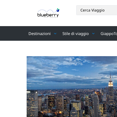
Destinazioni
Stile di viaggio
GiappoT