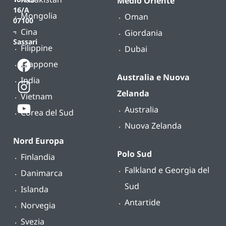
Medio Oriente
16/A
Mongolia
Oman
07100
Cina
–
Giordania
Sassari
Filippine
Dubai
Giappone
Australia e Nuova
India
Zelanda
Vietnam
Australia
Corea del Sud
Nuova Zelanda
Nord Europa
Polo Sud
Finlandia
Falkland e Georgia del
Danimarca
Sud
Islanda
Antartide
Norvegia
Svezia