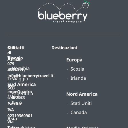
Contatti
Stili
Destinazioni
di
T.
viaggio
Africa
Europa
079
Namibia
Scozia
B-
Classy
4812011
info@blueberrytravel.it
Irlanda
Tour
Viaggio
Sud America
By
Su
Di
enneQuadro
Argentina
Nord America
Misura
Nozze
s.r.l.
Perù
Stati Uniti
Partita
IVA
Canada
02319360901
Asia
Via
Kazakistan
Torres