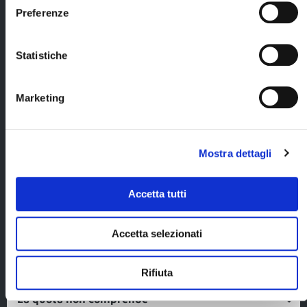
dettagliato by
Preferenze
Blueberry Travel
in Giappone
Statistiche
servizio
trasferimento
bagaglio
Tokyo/Kyoto (1
Marketing
PC per persona)
assicurazione
medico/bagaglio/annullamento
Mostra dettagli
e costi fissi di prenotazione
pari a € 165 per persona (già
inclusi nel prezzo).
Accetta tutti
documenti di
viaggio digitali ed
Accetta selezionati
eco-sostenibili.
Rifiuta
La quota non comprende