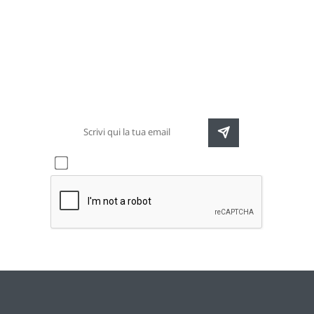
Newsletter
Rimani sempre aggiornato sulle nuove
destinazioni e speciali promozioni
Accetto l'informativa sulla
privacy