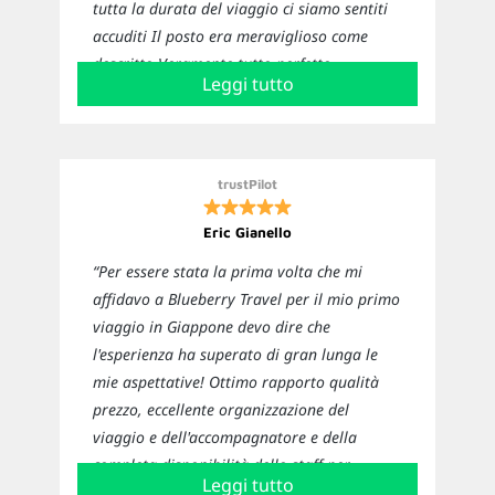
tutta la durata del viaggio ci siamo sentiti
accuditi Il posto era meraviglioso come
descritto Veramente tutto perfetto
Leggi tutto
Sicuramente ci affideremo nuovamente a
loro per i prossimi viaggi”
trustPilot
Eric Gianello
“Per essere stata la prima volta che mi
affidavo a Blueberry Travel per il mio primo
viaggio in Giappone devo dire che
l'esperienza ha superato di gran lunga le
mie aspettative! Ottimo rapporto qualità
prezzo, eccellente organizzazione del
viaggio e dell'accompagnatore e della
completa disponibilità dello staff per
Leggi tutto
curiosità e chiarimenti. Sicuramente non