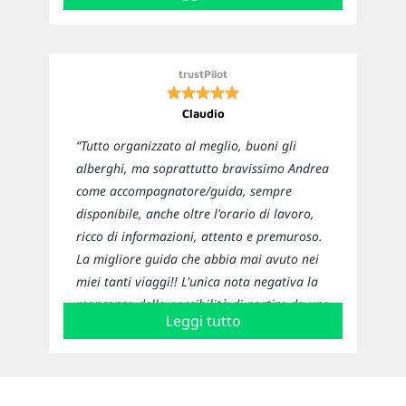
sarà l'unico viaggio con questa agenzia!”
trustPilot
Claudio
“Tutto organizzato al meglio, buoni gli
alberghi, ma soprattutto bravissimo Andrea
come accompagnatore/guida, sempre
disponibile, anche oltre l'orario di lavoro,
ricco di informazioni, attento e premuroso.
La migliore guida che abbia mai avuto nei
miei tanti viaggi!! L'unica nota negativa la
mancanza della possibilità di partire da una
Leggi tutto
città diversa da Milano o Roma e quella di
cambiare classe di volo.”