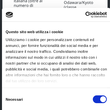
italiana (oltre al
Odawara/Kyoto
numero di
(classe
emergenza
ordinaria);
Blueberry Travel);
5 pernottamenti
a Tokyo in
camera standard
Questo sito web utilizza i cookie
con prima
Utilizziamo i cookie per personalizzare contenuti ed
colazione;
annunci, per fornire funzionalità dei social media e per
1 pernottamento
analizzare il nostro traffico. Condividiamo inoltre
ad Hakone in
informazioni sul modo in cui utilizzi il nostro sito con i
ryokan con cena
nostri partner che si occupano di analisi dei dati web,
e prima
colazione;
pubblicità e social media, i quali potrebbero combinarle con
altre informazioni che hai fornito loro o che hanno raccolto
4 pernottamenti
dal tuo utilizzo dei loro servizi.
a Kyoto in
camera standard
con prima
Selezione
colazione;
Necessari
del
Cerca il tuo viaggio
itinerario
consenso
giornaliero