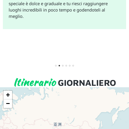
speciale è dolce e graduale e tu riesci raggiungere
luoghi incredibili in poco tempo e godendoteli al
meglio.
1
2
3
4
5
6
Itinerario
GIORNALIERO
+
−