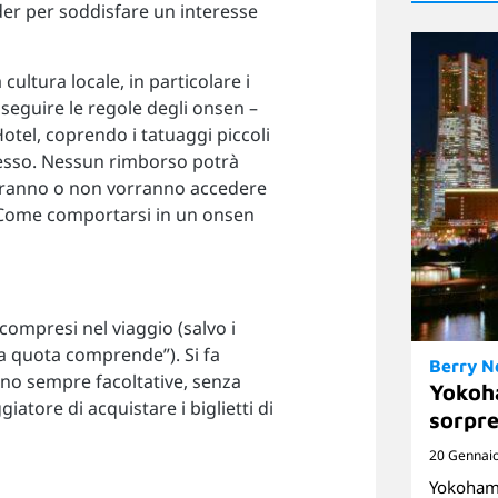
der per soddisfare un interesse
 cultura locale, in particolare i
 seguire le regole degli onsen –
Hotel, coprendo i tatuaggi piccoli
ccesso. Nessun rimborso potrà
otranno o non vorranno accedere
 Come comportarsi in un onsen
compresi nel viaggio (salvo i
“la quota comprende”). Si fa
Berry 
sono sempre facoltative, senza
Yokoh
atore di acquistare i biglietti di
sorpre
20 Gennai
Yokohama