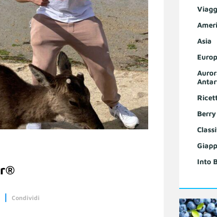
Viagg
Ameri
Asia
Europ
Auror
Antar
Ricet
Berry
Classi
Giapp
Into 
ur®
Condividi