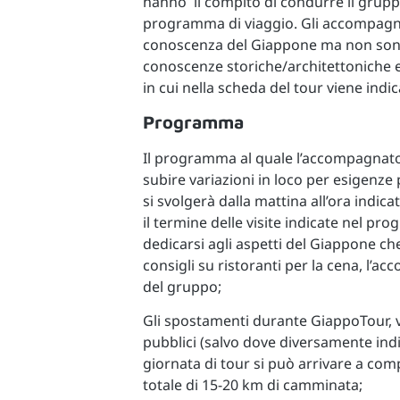
hanno il compito di condurre il gruppo 
programma di viaggio. Gli accompag
conoscenza del Giappone ma non sono
conoscenze storiche/architettoniche e p
in cui nella scheda del tour viene ind
Programma
Il programma al quale l’accompagnato
subire variazioni in loco per esigen
si svolgerà dalla mattina all’ora indica
il termine delle visite indicate nel pro
dedicarsi agli aspetti del Giappone ch
consigli su ristoranti per la cena, l’
del gruppo;
Gli spostamenti durante GiappoTour, v
pubblici (salvo dove diversamente indi
giornata di tour si può arrivare a co
totale di 15-20 km di camminata;