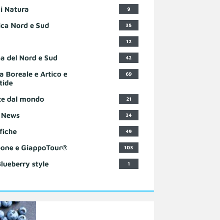
i Natura
9
ca Nord e Sud
35
12
a del Nord e Sud
42
a Boreale e Artico e
69
tide
te dal mondo
21
 News
34
fiche
49
one e GiappoTour®
103
Blueberry style
1