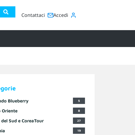
Contattaci
Accedi
egorie
ndo Blueberry
5
 Oriente
8
 del Sud e CoreaTour
27
nia
19