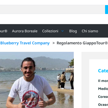
our®
Aurora Boreale
Collezioni
Blog
Chi siamo
Blueberry Travel Company
>
Regolamento GiappoTour®
Cat
Il mo
Medio
Corea
Ocea