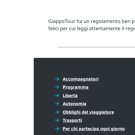
Facebook
X.com
GiappoTour ha un regolamento ben pre
felici per cui leggi attentamente il re
Accompagnatori
Programma
Libertà
Autonomia
Obblighi del viaggiatore
Trasporti
Per chi partecipa ogni giorno