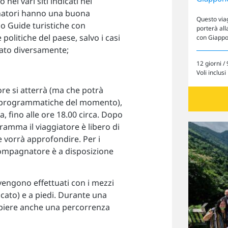
nei vari siti indicati nel
natori hanno una buona
Questo viag
 Guide turistiche con
porterà all
olitiche del paese, salvo i casi
con Giapp
icato diversamente;
12 giorni / 
Voli inclusi
re si atterrà (ma che potrà
ze programmatiche del momento),
ta, fino alle ore 18.00 circa. Dopo
gramma il viaggiatore è libero di
e vorrà approfondire. Per i
accompagnatore è a disposizione
engono effettuati con i mezzi
cato) e a piedi. Durante una
Cerca il tuo viaggio
mpiere anche una percorrenza