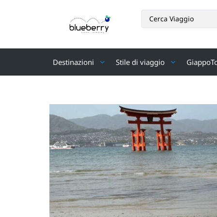
Destinazioni
Stile di viaggio
GiappoT