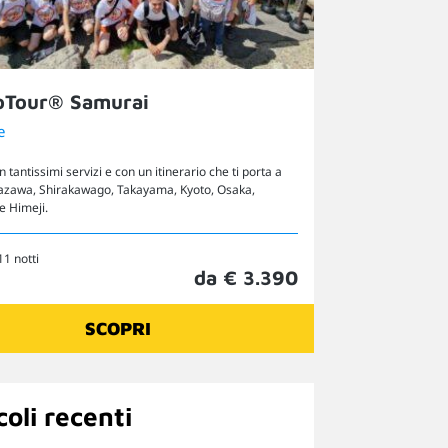
oTour® Samurai
e
on tantissimi servizi e con un itinerario che ti porta a
azawa, Shirakawago, Takayama, Kyoto, Osaka,
e Himeji.
11 notti
da € 3.390
SCOPRI
coli recenti