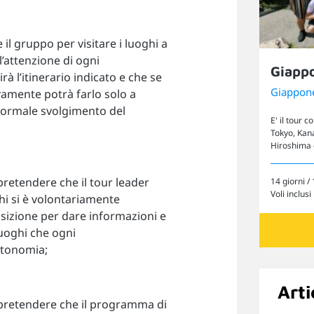
l gruppo per visitare i luoghi a
ll’attenzione di ogni
Giapp
à l’itinerario indicato e che se
Giappon
amente potrà farlo solo a
 normale svolgimento del
E' il tour c
Tokyo, Kan
Hiroshima 
pretendere che il tour leader
14 giorni / 
Voli inclusi
i si è volontariamente
posizione per dare informazioni e
luoghi che ogni
utonomia;
Arti
 pretendere che il programma di