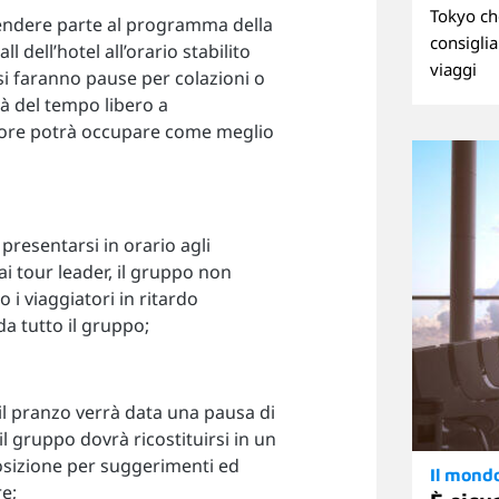
Tokyo ch
endere parte al programma della
consiglia
 dell’hotel all’orario stabilito
viaggi
 si faranno pause per colazioni o
rà del tempo libero a
tore potrà occupare come meglio
 presentarsi in orario agli
i tour leader, il gruppo non
 i viaggiatori in ritardo
a tutto il gruppo;
 il pranzo verrà data una pausa di
il gruppo dovrà ricostituirsi in un
sposizione per suggerimenti ed
Il mond
re;