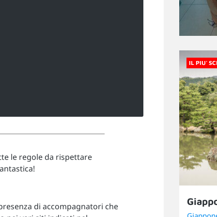
IL PIU' S
te le regole da rispettare
antastica!
Giapp
 presenza di accompagnatori che
Giappon