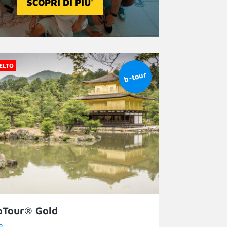
SCOPRI DI PIU'
CELTO
oTour® Gold
e