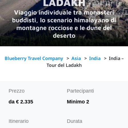
LADAKH
Viaggio individuale tra monasteri
buddisti, lo scenario himalayano di
montagne rocciose e le dune del
deserto
Blueberry Travel Company
>
Asia
>
India
>
India –
Tour del Ladakh
Prezzo
Partecipanti
da € 2.335
Minimo 2
Itinerario
Durata