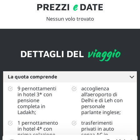
e
PREZZI
DATE
Nessun volo trovato
viaggio
DETTAGLI DEL
La quota comprende
9 pernottamenti
accoglienza
in hotel 3* con
all’aeroporto di
pensione
Delhi e di Leh con
completa in
personale
Ladakh;
parlante inglese;
1 pernottamento
trasferimenti
in hotel 4* con
privati in auto
prima colazione
senza AC in