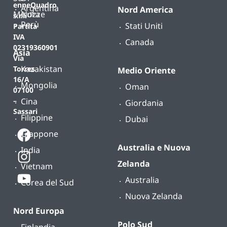
enneQuadro
Argentina
Nord America
Misura
Nozze
s.r.l.
Perù
Stati Uniti
Partita
IVA
Canada
02319360901
Asia
Via
Kazakistan
Torres
Medio Oriente
16/A
Mongolia
Oman
07100
Cina
–
Giordania
Sassari
Filippine
Dubai
Giappone
Australia e Nuova
India
Zelanda
Vietnam
Australia
Corea del Sud
Nuova Zelanda
Nord Europa
Polo Sud