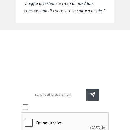
viaggio divertente e ricco di aneddoti,
consentendo di conoscere la cultura locale.”
Newsletter
Rimani sempre aggiornato sulle nuove
destinazioni e speciali promozioni
Accetto l'informativa sulla
privacy