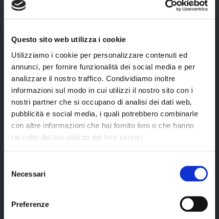
a Delhi;
Ladakh con
autista parlante
camera Day-Use
inglese;
in hotel 5* a
Delhi l’11°
trasferimenti
Questo sito web utilizza i cookie
giorno;
privati in auto
con AC a Delhi
Utilizziamo i cookie per personalizzare contenuti ed
volo domestico
con autista
annunci, per fornire funzionalità dei social media e per
Dehli/Leh/Dehli
parlante inglese;
analizzare il nostro traffico. Condividiamo inoltre
con franchigia
bagaglio da stiva
ingressi a musei
informazioni sul modo in cui utilizzi il nostro sito con i
15 kg;
e monumenti
nostri partner che si occupano di analisi dei dati web,
come da
pubblicità e social media, i quali potrebbero combinarle
programma;
con altre informazioni che hai fornito loro o che hanno
guide locali
raccolto dal tuo utilizzo dei loro servizi.
parlanti inglese
durante le visite
previste.
Selezione
Necessari
del
documenti di
Cerca il tuo viaggio
consenso
viaggio digitali ed
eco-sostenibili.
Preferenze