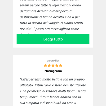
sereni perché tutte le informazioni erano
dettagliate Arrivati all’aeroporto di
destinazione ci hanno accolto e da lì per
tutta la durata del viaggio ci siamo sentiti
accuditi Il posto era meraviglioso come
descritto Veramente tutto perfetto
Leggi tutto
Sicuramente ci affideremo nuovamente a
loro per i prossimi viaggi”
trustPilot
Mariagrazia
“Un'esperienza molto bella e con un gruppo
affiatato. L'itinerario è stato ben strutturato
e ha permesso di visitare molti luoghi senza
tempi morti. Il tour leader Andrea con la
sua simpatia e disponibilità ha reso il