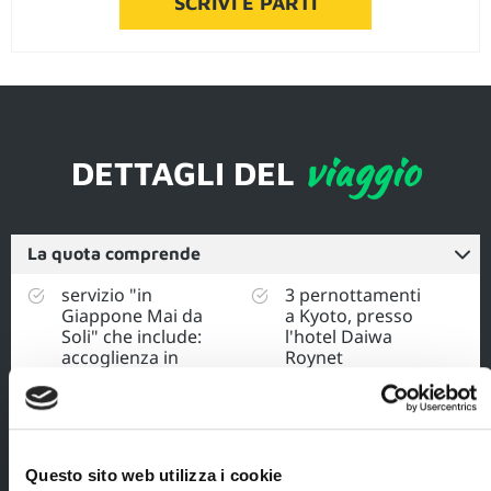
SCRIVI E PARTI
viaggio
DETTAGLI DEL
La quota comprende
servizio "in
3 pernottamenti
Giappone Mai da
a Kyoto, presso
Soli" che include:
l'hotel Daiwa
accoglienza in
Roynet
aeroporto da parte
Hachijoguchi (o
di un nostro
similare) con
referente parlante
prima colazione;
italiano,
Urban explorer
accompagnamento
Questo sito web utilizza i cookie
parlante italiano
al proprio hotel