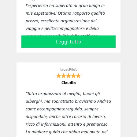
l'esperienza ha superato di gran lunga le
mie aspettative! Ottimo rapporto qualità
prezzo, eccellente organizzazione del
viaggio e dell'accompagnatore e della
completa disponibilità dello staff per
Leggi tutto
curiosità e chiarimenti. Sicuramente non
sarà l'unico viaggio con questa agenzia!”
trustPilot
Claudio
“Tutto organizzato al meglio, buoni gli
alberghi, ma soprattutto bravissimo Andrea
come accompagnatore/guida, sempre
disponibile, anche oltre l'orario di lavoro,
ricco di informazioni, attento e premuroso.
La migliore guida che abbia mai avuto nei