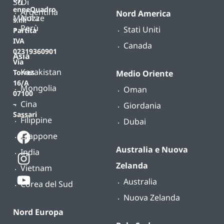
Su
Di
enneQuadro
Argentina
Nord America
Misura
Nozze
s.r.l.
Perù
Stati Uniti
Partita
IVA
Canada
02319360901
Asia
Via
Kazakistan
Torres
Medio Oriente
16/A
Mongolia
Oman
07100
Cina
–
Giordania
Sassari
Filippine
Dubai
Giappone
Australia e Nuova
India
Zelanda
Vietnam
Australia
Corea del Sud
Nuova Zelanda
Nord Europa