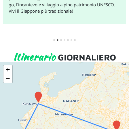
go, l’incantevole villaggio alpino patrimonio UNESCO.
Vivi il Giappone più tradizionale!
1
2
3
4
5
6
7
Itinerario
GIORNALIERO
+
−