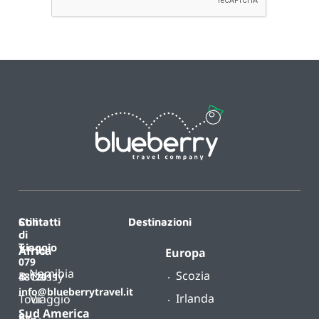
Contatti
Stili
Destinazioni
di
T.
viaggio
Africa
Europa
079
Namibia
Scozia
B-
Classy
4812011
info@blueberrytravel.it
Irlanda
Tour
Viaggio
Sud America
By