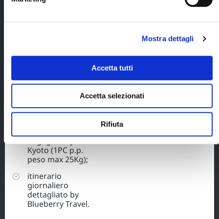
presso l'hotel
Mystays Premier
(o similare) con
prima colazione;
Mostra dettagli
1 pernottamento
ad Arashiyama,
presso il ryokan
Accetta tutti
Hanaikada (o
similare) con
cena e prima
Accetta selezionati
colazione;
servizio
Rifiuta
trasferimento
bagagli Tokyo -
Kyoto (1PC p.p.
peso max 25Kg);
itinerario
giornaliero
dettagliato by
Blueberry Travel.