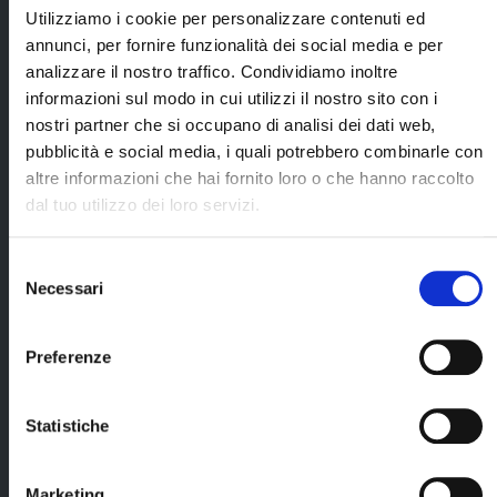
a Tokyo nel
(con i mezzi
Utilizziamo i cookie per personalizzare contenuti ed
giorno 3;
pubblici) e
annunci, per fornire funzionalità dei social media e per
successivo
Hokuriku rail
analizzare il nostro traffico. Condividiamo inoltre
orientamento di 1
pass 7 giorni
ora. Sarà fornito
informazioni sul modo in cui utilizzi il nostro sito con i
(classe
anche un numero
nostri partner che si occupano di analisi dei dati web,
ordinaria);
di contatto in
pubblicità e social media, i quali potrebbero combinarle con
Giappone gratuito
biglietti autobus a/r
per ricevere
altre informazioni che hai fornito loro o che hanno raccolto
Kanazawa/Shirakawago;
assistenza in lingua
dal tuo utilizzo dei loro servizi.
italiana (oltre al
numero di
emergenza
Selezione
Blueberry Travel);
Necessari
del
Cerca il tuo viaggio
consenso
5 pernottamenti
a Tokyo, presso
Preferenze
l'hotel Daiichi
Ryogoku (o
similare) con
Statistiche
prima colazione;
2 pernottamenti
a Kanazawa,
Marketing