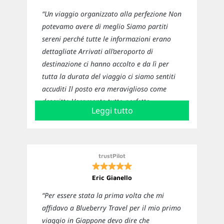
“Un viaggio organizzato alla perfezione Non
potevamo avere di meglio Siamo partiti
sereni perché tutte le informazioni erano
dettagliate Arrivati all’aeroporto di
destinazione ci hanno accolto e da lì per
tutta la durata del viaggio ci siamo sentiti
accuditi Il posto era meraviglioso come
descritto Veramente tutto perfetto
Leggi tutto
Sicuramente ci affideremo nuovamente a
loro per i prossimi viaggi”
trustPilot
Eric Gianello
“Per essere stata la prima volta che mi
affidavo a Blueberry Travel per il mio primo
viaggio in Giappone devo dire che