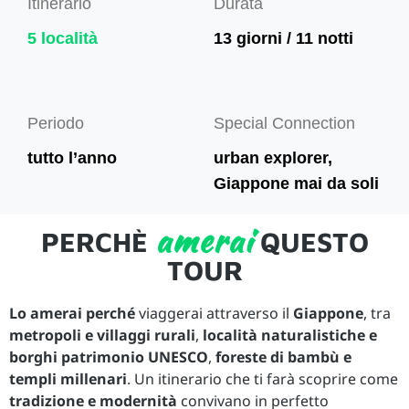
Itinerario
Durata
5 località
13 giorni / 11 notti
Periodo
Special Connection
tutto l’anno
urban explorer,
Giappone mai da soli
amerai
PERCHÈ
QUESTO
TOUR
Lo amerai perché
viaggerai attraverso il
Giappone
, tra
metropoli e villaggi rurali
,
località naturalistiche e
borghi patrimonio UNESCO
,
foreste di bambù e
templi millenari
. Un itinerario che ti farà scoprire come
tradizione e modernità
convivano in perfetto