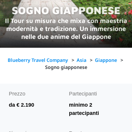
SOGNO GIAPPONESE
Il Tour su misura che mixa con maestria
modernità e tradizione. Un immersione
nelle due anime del Giappone
Blueberry Travel Company
>
Asia
>
Giappone
>
Sogno giapponese
Prezzo
Partecipanti
da € 2.190
minimo 2
partecipanti