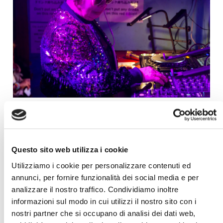
Potrai scoprire il Giappone sia con Tour in piccolo
Questo sito web utilizza i cookie
gruppo, i nostri famosi
GiappoTour®
, che con
Utilizziamo i cookie per personalizzare contenuti ed
fantastiche esperienze di
viaggi su misura
e
viaggi
annunci, per fornire funzionalità dei social media e per
di nozze
.
analizzare il nostro traffico. Condividiamo inoltre
informazioni sul modo in cui utilizzi il nostro sito con i
Viaggiando con noi potrai davvero vivere la
nostri partner che si occupano di analisi dei dati web,
realtà Giapponese
, diventando parte dei luoghi che