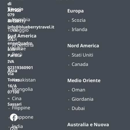
di
T.
viaggio
Africa
Europa
079
Namibia
Scozia
B-
Classy
4812011
info@blueberrytravel.it
Irlanda
Tour
Viaggio
Sud America
By
Su
Di
enneQuadro
Argentina
Nord America
Misura
Nozze
s.r.l.
Perù
Stati Uniti
Partita
IVA
Canada
02319360901
Asia
Via
Kazakistan
Torres
Medio Oriente
16/A
Mongolia
Oman
07100
Cina
–
Giordania
Sassari
Filippine
Dubai
Giappone
Australia e Nuova
India