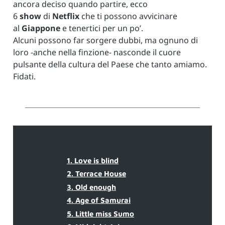
ancora deciso quando partire, ecco
6
show
di
Netflix
che ti possono avvicinare
al
Giappone
e tenertici per un po’.
Alcuni possono far sorgere dubbi, ma ognuno di
loro -anche nella finzione- nasconde il cuore
pulsante della cultura del Paese che tanto amiamo.
Fidati.
undefined
1. Love is blind
undefined
2. Terrace House
undefined
3. Old enough
undefined
4. Age of Samurai
undefined
5. Little miss Sumo