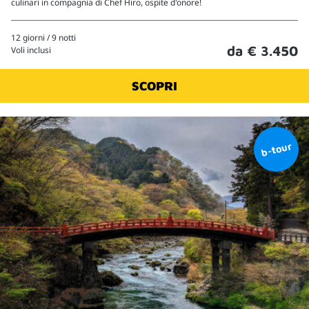
culinari in compagnia di Chef Hiro, ospite d'onore!
12 giorni / 9 notti
da € 3.450
Voli inclusi
SCOPRI