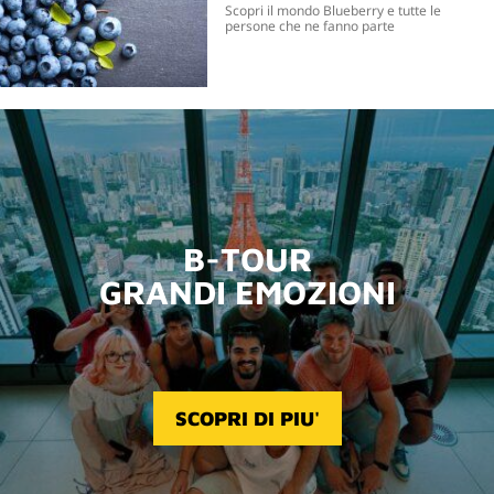
Scopri il mondo Blueberry e tutte le
persone che ne fanno parte
B-TOUR
GRANDI EMOZIONI
SCOPRI DI PIU'