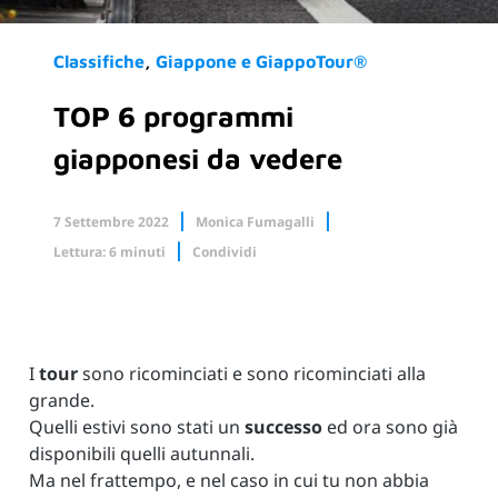
Classifiche
Giappone e GiappoTour®
TOP 6 programmi
giapponesi da vedere
7 Settembre 2022
Monica Fumagalli
Lettura: 6 minuti
Condividi
Facebook
X.com
Linkedin
I
tour
sono ricominciati e sono ricominciati alla
grande.
Quelli estivi sono stati un
successo
ed ora sono già
disponibili quelli autunnali.
Ma nel frattempo, e nel caso in cui tu non abbia