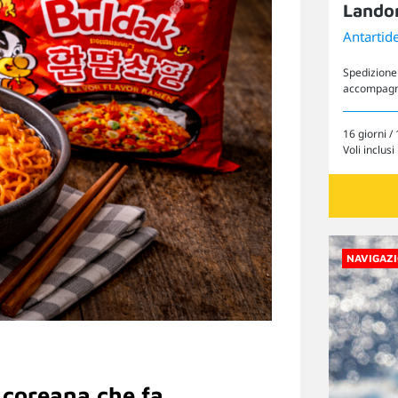
Lando
Antartid
Spedizione 
accompagnat
16 giorni / 
Voli inclusi
NAVIGAZI
Cerca il tuo viaggio
 coreana che fa