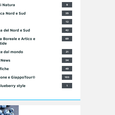
i Natura
9
ca Nord e Sud
35
12
a del Nord e Sud
42
a Boreale e Artico e
69
tide
te dal mondo
21
 News
34
fiche
49
one e GiappoTour®
103
Blueberry style
1