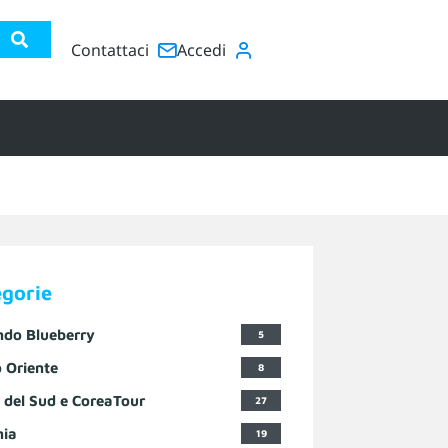
Contattaci
Accedi
egorie
ndo Blueberry
5
 Oriente
8
 del Sud e CoreaTour
27
nia
19