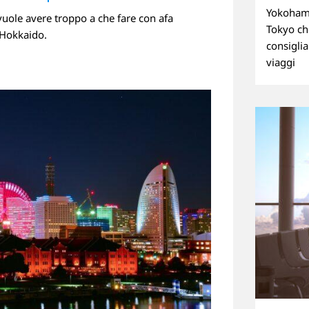
Yokohama
vuole avere troppo a che fare con afa
Linkedin
Tokyo ch
 Hokkaido.
consiglia
viaggi