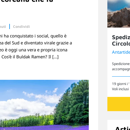
nuti
Condividi
i ha conquistato i social, quello è
Spediz
Linkedin
 del Sud e diventato virale grazie a
Circol
o è oggi una vera e propria icona
Antartid
. Cos’è il Buldak Ramen? Il […]
Spedizione 
accompagnat
19 giorni / 
Voli inclusi
Arti