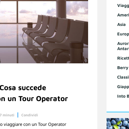
Viagg
Ameri
Asia
Europ
Auror
Antar
Ricet
Berry
Classi
 Cosa succede
Giapp
Into 
on un Tour Operator
 7 minuti
Condividi
uro viaggiare con un Tour Operator
Linkedin