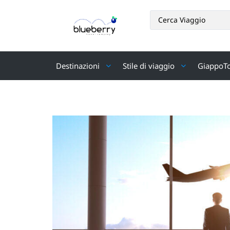
Destinazioni
Stile di viaggio
GiappoT