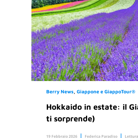
Berry News
Giappone e GiappoTour®
Hokkaido in estate: il G
ti sorprende)
19 Febbraio 2026
Federica Paradiso
Lettura