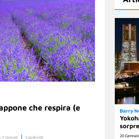
iappone che respira (e
Berry 
Yokoh
sorpre
20 Gennai
: 7 minuti
Condividi