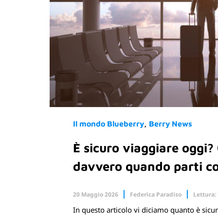
Il mondo Blueberry
Berry News
È sicuro viaggiare oggi?
davvero quando parti c
20 Maggio 2026
Federica Paradiso
Lettura:
In questo articolo vi diciamo quanto è sic
Facebook
X.com