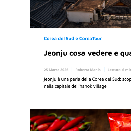
Corea del Sud e CoreaTour
Jeonju cosa vedere e qua
25 Marzo 2026
Roberta Manis
Lettura: 6 mi
Jeonju è una perla della Corea del Sud: scop
Facebook
X.com
nella capitale dell'hanok village.