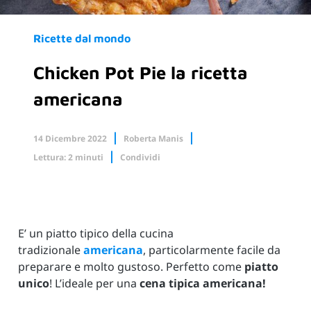
Ricette dal mondo
Chicken Pot Pie la ricetta
americana
14 Dicembre 2022
Roberta Manis
Lettura: 2 minuti
Condividi
Facebook
X.com
Linkedin
E’ un piatto tipico della cucina
tradizionale
americana
, particolarmente facile da
preparare e molto gustoso. Perfetto come
piatto
unico
! L’ideale per una
cena tipica
americana!