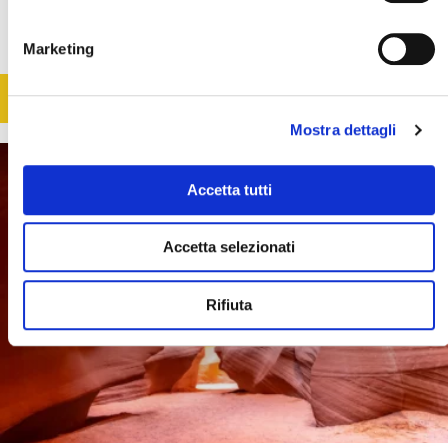
11 giorni / 9 notti
da € 4.795
Voli inclusi
Marketing
SCOPRI
Mostra dettagli
Accetta tutti
Accetta selezionati
Rifiuta