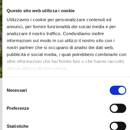
Questo sito web utilizza i cookie
Utilizziamo i cookie per personalizzare contenuti ed
annunci, per fornire funzionalità dei social media e per
analizzare il nostro traffico. Condividiamo inoltre
informazioni sul modo in cui utilizzi il nostro sito con i
nostri partner che si occupano di analisi dei dati web,
pubblicità e social media, i quali potrebbero combinarle con
altre informazioni che hai fornito loro o che hanno raccolto
dal tuo utilizzo dei loro servizi.
Selezione
Canada: dalle Rockies all'Oceano Pacifico
Necessari
del
Cerca il tuo viaggio
Canada
consenso
Dalle Rockies all’Oceano Pacifico: un’avventura on the road in Canada in
Preferenze
piccolo gruppo (max 6 partecipanti) con accompagnatore italiano. Laghi
turchesi, ponti sospesi e strade infinite ti aspettano per un’esperienza
indimenticabile!
Statistiche