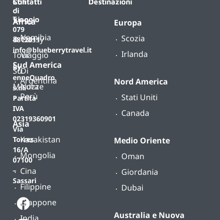
Contatti
Stili
Destinazioni
di
T.
viaggio
Africa
Europa
079
Namibia
Scozia
B-
Classy
4812011
info@blueberrytravel.it
Irlanda
Tour
Viaggio
Sud America
By
Su
Di
enneQuadro
Argentina
Nord America
Misura
Nozze
s.r.l.
Perù
Stati Uniti
Partita
IVA
Canada
02319360901
Asia
Via
Kazakistan
Torres
Medio Oriente
16/A
Mongolia
Oman
07100
Cina
–
Giordania
Sassari
Filippine
Dubai
Giappone
Australia e Nuova
India