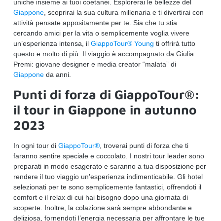
uniche insieme ai tuoi coetanei. Esplorerai le bellezze del
Giappone
, scoprirai la sua cultura millenaria e ti divertirai con
attività pensate appositamente per te. Sia che tu stia
cercando amici per la vita o semplicemente voglia vivere
un’esperienza intensa, il
GiappoTour® Young
ti offrirà tutto
questo e molto di più. Il viaggio è accompagnato da Giulia
Premi: giovane designer e media creator “malata” di
Giappone
da anni.
Punti di forza di GiappoTour®:
il tour in Giappone in autunno
2023
In ogni tour di
GiappoTour®
, troverai punti di forza che ti
faranno sentire speciale e coccolato. I nostri tour leader sono
preparati in modo esagerato e saranno a tua disposizione per
rendere il tuo viaggio un’esperienza indimenticabile. Gli hotel
selezionati per te sono semplicemente fantastici, offrendoti il
comfort e il relax di cui hai bisogno dopo una giornata di
scoperte. Inoltre, la colazione sarà sempre abbondante e
deliziosa, fornendoti l’energia necessaria per affrontare le tue