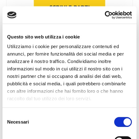
SCRIVI E PARTI
GiappoTour® 621 Mirai - Milano MXP
Questo sito web utilizza i cookie
(VOLO DIRETTO)
Utilizziamo i cookie per personalizzare contenuti ed
Mar 1 Set 2026
annunci, per fornire funzionalità dei social media e per
analizzare il nostro traffico. Condividiamo inoltre
Sold Out
informazioni sul modo in cui utilizzi il nostro sito con i
nostri partner che si occupano di analisi dei dati web,
Milano MXP
Giappone
pubblicità e social media, i quali potrebbero combinarle
con altre informazioni che hai fornito loro o che hanno
€ 3.790
raccolto dal tuo utilizzo dei loro servizi.
Orario voli
Selezione
Necessari
del
Cerca il tuo viaggio
SCRIVI E PARTI
consenso