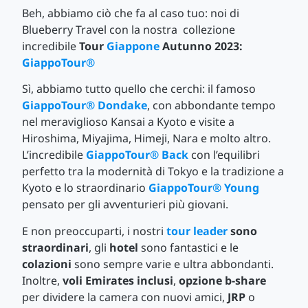
Beh, abbiamo ciò che fa al caso tuo: noi di
Blueberry Travel con la nostra collezione
incredibile
Tour
Giappone
Autunno 2023:
GiappoTour®
Sì, abbiamo tutto quello che cerchi: il famoso
GiappoTour® Dondake
, con abbondante tempo
nel meraviglioso Kansai a Kyoto e visite a
Hiroshima, Miyajima, Himeji, Nara e molto altro.
L’incredibile
GiappoTour® Back
con l’equilibri
perfetto tra la modernità di Tokyo e la tradizione a
Kyoto e lo straordinario
GiappoTour® Young
pensato per gli avventurieri più giovani.
E non preoccuparti, i nostri
tour leader
sono
straordinari
, gli
hotel
sono fantastici e le
colazioni
sono sempre varie e ultra abbondanti.
Inoltre,
voli Emirates inclusi
,
opzione b-share
per dividere la camera con nuovi amici,
JRP
o