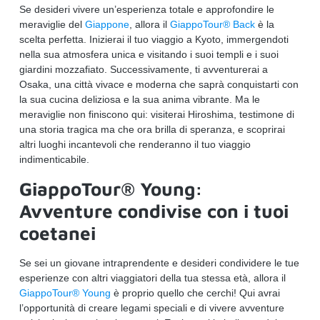
Se desideri vivere un’esperienza totale e approfondire le
meraviglie del
Giappone
, allora il
GiappoTour® Back
è la
scelta perfetta. Inizierai il tuo viaggio a Kyoto, immergendoti
nella sua atmosfera unica e visitando i suoi templi e i suoi
giardini mozzafiato. Successivamente, ti avventurerai a
Osaka, una città vivace e moderna che saprà conquistarti con
la sua cucina deliziosa e la sua anima vibrante. Ma le
meraviglie non finiscono qui: visiterai Hiroshima, testimone di
una storia tragica ma che ora brilla di speranza, e scoprirai
altri luoghi incantevoli che renderanno il tuo viaggio
indimenticabile.
GiappoTour® Young:
Avventure condivise con i tuoi
coetanei
Se sei un giovane intraprendente e desideri condividere le tue
esperienze con altri viaggiatori della tua stessa età, allora il
GiappoTour® Young
è proprio quello che cerchi! Qui avrai
l’opportunità di creare legami speciali e di vivere avventure