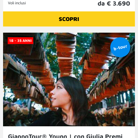
da € 3.690
Voli inclusi
SCOPRI
18 - 35 ANNI
GiappoTour® Young | con Giulia Premi