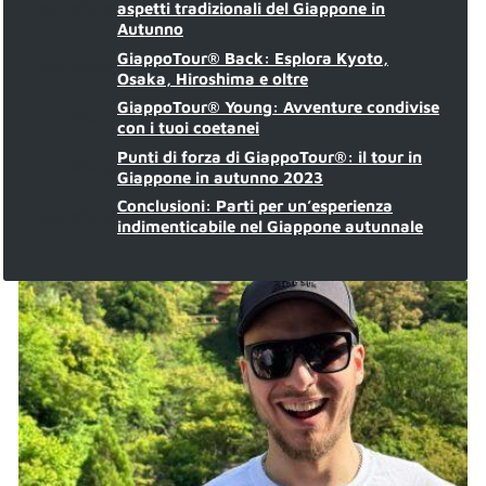
undefined
aspetti tradizionali del Giappone in
Autunno
GiappoTour® Back: Esplora Kyoto,
undefined
Osaka, Hiroshima e oltre
GiappoTour® Young: Avventure condivise
undefined
con i tuoi coetanei
Punti di forza di GiappoTour®: il tour in
undefined
Giappone in autunno 2023
Conclusioni: Parti per un’esperienza
undefined
indimenticabile nel Giappone autunnale