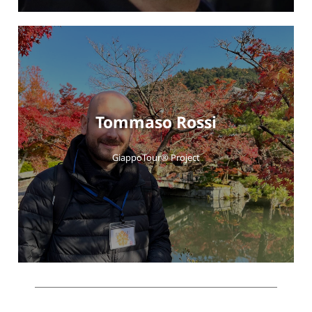
Tommaso Rossi
GiappoTour® Project