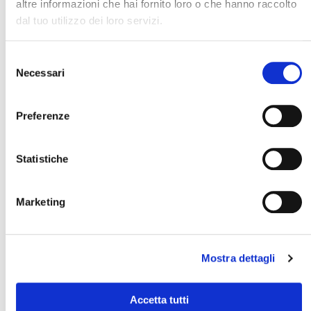
altre informazioni che hai fornito loro o che hanno raccolto
dal tuo utilizzo dei loro servizi.
Selezione
Necessari
del
Cerca il tuo viaggio
consenso
Preferenze
Dario
Statistiche
Giappone
Marketing
Mostra dettagli
Accetta tutti