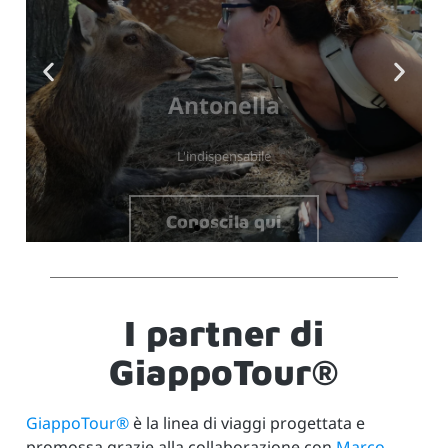
Antonella
L'indispensabile
Conoscila qui
I partner di
GiappoTour®
GiappoTour®
è la linea di viaggi progettata e
promossa grazie alla collaborazione con
Marco