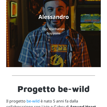
Alessandro
Doc Manhattan
Giappone
Progetto be-wild
Il progetto
be-wild
è nato 5 anni fa dalla
collaborazione con Livio e Gabry di
Around Heart
.