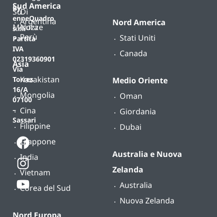
Sud America
By
Su
Di
enneQuadro
Argentina
Nord America
Misura
Nozze
s.r.l.
Perù
Stati Uniti
Partita
IVA
Canada
02319360901
Asia
Via
Kazakistan
Torres
Medio Oriente
16/A
Mongolia
Oman
07100
Cina
–
Giordania
Sassari
Filippine
Dubai
Giappone
Australia e Nuova
India
Zelanda
Vietnam
Australia
Corea del Sud
Nuova Zelanda
Nord Europa