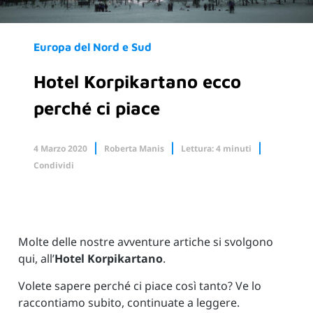
Europa del Nord e Sud
Hotel Korpikartano ecco
perché ci piace
4 Marzo 2020
Roberta Manis
Lettura: 4 minuti
Condividi
Facebook
X.com
Linkedin
Molte delle nostre avventure artiche si svolgono
qui, all’
Hotel Korpikartano
.
Volete sapere perché ci piace così tanto? Ve lo
raccontiamo subito, continuate a leggere.