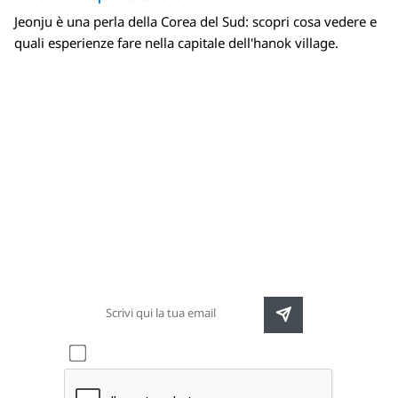
Jeonju è una perla della Corea del Sud: scopri cosa vedere e
quali esperienze fare nella capitale dell'hanok village.
Newsletter
Rimani sempre aggiornato sulle nuove
destinazioni e speciali promozioni
Accetto l'informativa sulla
privacy