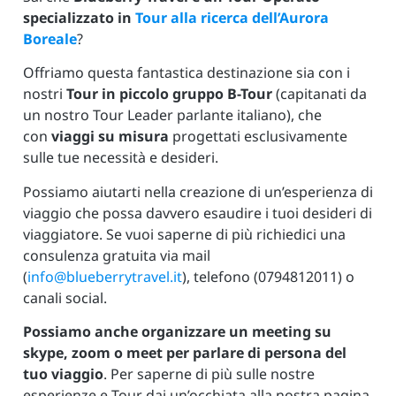
specializzato in
Tour alla ricerca dell’Aurora
Boreale
?
Offriamo questa fantastica destinazione sia con i
nostri
Tour in piccolo gruppo B-Tour
(capitanati da
un nostro Tour Leader parlante italiano), che
con
viaggi su misura
progettati esclusivamente
sulle tue necessità e desideri.
Possiamo aiutarti nella creazione di un’esperienza di
viaggio che possa davvero esaudire i tuoi desideri di
viaggiatore. Se vuoi saperne di più richiedici una
consulenza gratuita via mail
(
info@blueberrytravel.it
), telefono (0794812011) o
canali social.
Possiamo anche organizzare un meeting su
skype, zoom o meet per parlare di persona del
tuo viaggio
. Per saperne di più sulle nostre
esperienze e Tour dai un’occhiata alla nostra pagina