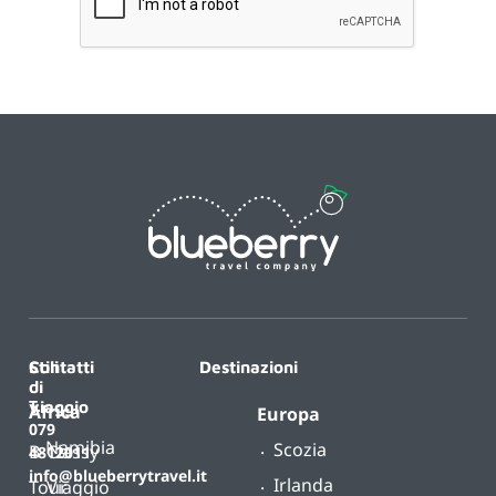
Contatti
Stili
Destinazioni
di
T.
viaggio
Africa
Europa
079
Namibia
Scozia
B-
Classy
4812011
info@blueberrytravel.it
Irlanda
Tour
Viaggio