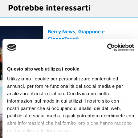
Potrebbe interessarti
Berry News
Giappone e
GiappoTour®
Yokohama: il Giappone che
sorprende, a un passo da
Tokyo
Questo sito web utilizza i cookie
20 Gennaio 2026
Utilizziamo i cookie per personalizzare contenuti ed
annunci, per fornire funzionalità dei social media e per
Il mondo Blueberry
Berry News
analizzare il nostro traffico. Condividiamo inoltre
È sicuro viaggiare oggi?
informazioni sul modo in cui utilizzi il nostro sito con i
Cosa succede davvero
nostri partner che si occupano di analisi dei dati web,
quando parti con un Tour
pubblicità e social media, i quali potrebbero combinarle con
Operator
altre informazioni che hai fornito loro o che hanno raccolto
dal tuo utilizzo dei loro servizi.
20 Maggio 2026