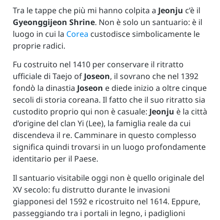
Tra le tappe che più mi hanno colpita a
Jeonju
c’è il
Gyeonggijeon Shrine
. Non è solo un santuario: è il
luogo in cui la
Corea
custodisce simbolicamente le
proprie radici.
Fu costruito nel 1410 per conservare il ritratto
ufficiale di Taejo of
Joseon
, il sovrano che nel 1392
fondò la dinastia
Joseon
e diede inizio a oltre cinque
secoli di storia coreana. Il fatto che il suo ritratto sia
custodito proprio qui non è casuale:
Jeonju
è la città
d’origine del clan Yi (Lee), la famiglia reale da cui
discendeva il re. Camminare in questo complesso
significa quindi trovarsi in un luogo profondamente
identitario per il Paese.
Il santuario visitabile oggi non è quello originale del
XV secolo: fu distrutto durante le invasioni
giapponesi del 1592 e ricostruito nel 1614. Eppure,
passeggiando tra i portali in legno, i padiglioni