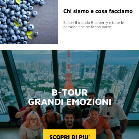
Chi siamo e cosa facciamo
Scopri il mondo Blueberry e tutte le
persone che ne fanno parte
B-TOUR
GRANDI EMOZIONI
SCOPRI DI PIU'