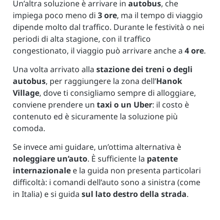
Un’altra
soluzione
è
arrivare
in
autobus
,
che
impiega
poco
meno
di
3
ore
,
ma
il
tempo
di
viaggio
dipende
molto
dal
traffico.
Durante
le
festività
o
nei
periodi
di
alta
stagione,
con
il
traffico
congestionato,
il
viaggio
può
arrivare
anche
a
4
ore
.
Una
volta
arrivato
alla
stazione
dei
treni
o
degli
autobus
,
per
raggiungere
la
zona
dell’
Hanok
Village
,
dove
ti
consigliamo
sempre
di
alloggiare,
conviene
prendere
un
taxi
o
un
Uber
:
il
costo
è
contenuto
ed
è
sicuramente
la
soluzione
più
comoda.
Se
invece
ami
guidare,
un’ottima
alternativa
è
noleggiare
un’auto
.
È
sufficiente
la
patente
internazionale
e
la
guida
non
presenta
particolari
difficoltà:
i
comandi
dell’auto
sono
a
sinistra (
come
in
Italia)
e
si
guida
sul
lato
destro
della
strada
.