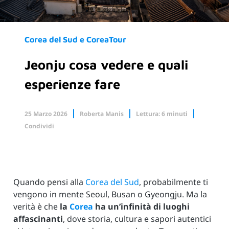
Corea del Sud e CoreaTour
Jeonju cosa vedere e quali
esperienze fare
25 Marzo 2026
Roberta Manis
Lettura: 6 minuti
Condividi
Facebook
X.com
Linkedin
Quando pensi alla
Corea del Sud
, probabilmente ti
vengono in mente Seoul, Busan o Gyeongju. Ma la
verità è che
la
Corea
ha un’infinità di luoghi
affascinanti
, dove storia, cultura e sapori autentici