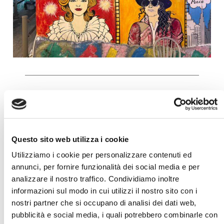
Dormire in un hanok
Vivere
Jeonju
davvero significa, almeno una volta,
dormire in un hanok. Non è solo una scelta di
Questo sito web utilizza i cookie
alloggio: è un’esperienza culturale.
Utilizziamo i cookie per personalizzare contenuti ed
annunci, per fornire funzionalità dei social media e per
Gli
hanok
sono
case tradizionali coreane
analizzare il nostro traffico. Condividiamo inoltre
costruite in legno
, con strutture leggere, tetti curvi
informazioni sul modo in cui utilizzi il nostro sito con i
in tegole (
giwa
) e spazi organizzati attorno a un
nostri partner che si occupano di analisi dei dati web,
cortile interno. Tutto è pensato per creare armonia
pubblicità e social media, i quali potrebbero combinarle con
tra interno ed esterno: le porte scorrevoli in carta