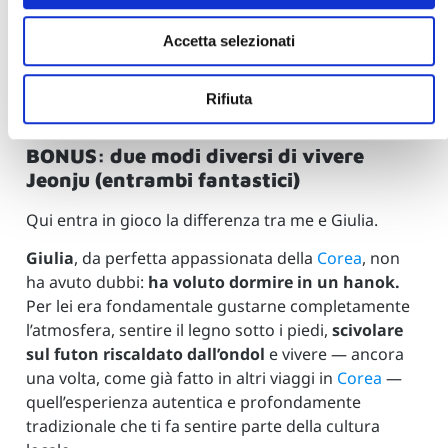
coreana in modo autentico: capisci davvero come si
viveva (e in parte si vive ancora) in queste abitazioni.
Accetta selezionati
Rifiuta
BONUS: due modi diversi di vivere
Jeonju (entrambi fantastici)
Qui entra in gioco la differenza tra me e Giulia.
Giulia
, da perfetta appassionata della
Corea
, non
ha avuto dubbi:
ha voluto dormire in un hanok.
Per lei era fondamentale gustarne completamente
l’atmosfera, sentire il legno sotto i piedi,
scivolare
sul futon riscaldato dall’ondol
e vivere — ancora
una volta, come già fatto in altri viaggi in
Corea
—
quell’esperienza autentica e profondamente
tradizionale che ti fa sentire parte della cultura