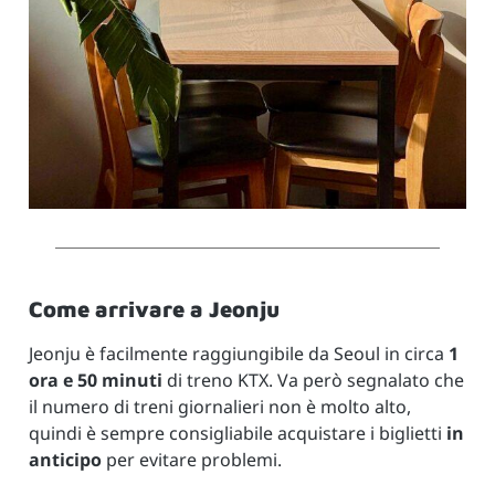
Come
arrivare
a
Jeonju
Jeonju
è
facilmente
raggiungibile
da
Seoul
in
circa
1
ora
e
50
minuti
di
treno
KTX.
Va
però
segnalato
che
il
numero
di
treni
giornalieri
non
è
molto
alto,
quindi
è
sempre
consigliabile
acquistare
i
biglietti
in
anticipo
per
evitare
problemi.