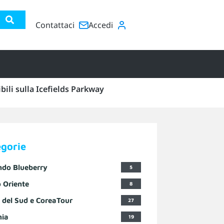
Contattaci
Accedi
ili sulla Icefields Parkway
egorie
ndo Blueberry
5
 Oriente
8
 del Sud e CoreaTour
27
nia
19