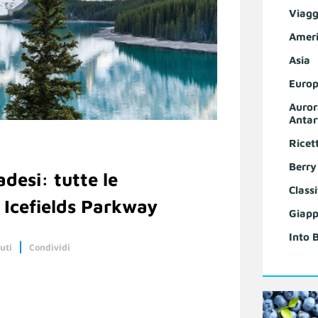
Viagg
Ameri
Asia
Europ
Auror
Antar
Ricet
Berry
esi: tutte le
Classi
a Icefields Parkway
Giapp
Into 
uti
Condividi
Linkedin