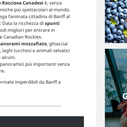
 Rocciose Canadesi
è, senza
miche più spettacolari al mondo.
ga l’animata cittadina di Banff al
. Data la ricchezza di
spunti
odi migliori per entrare in
le Canadian Rockies.
panorami mozzafiato
, ghiacciai
laghi turchesi e animali selvatici
e alcuni.
i panoramici più importanti senza
re.
fermate imperdibili da Banff a