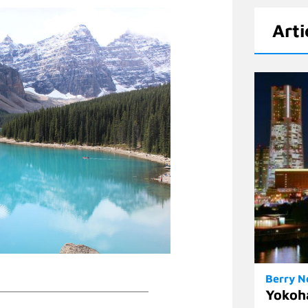
Arti
Berry 
Yokoh