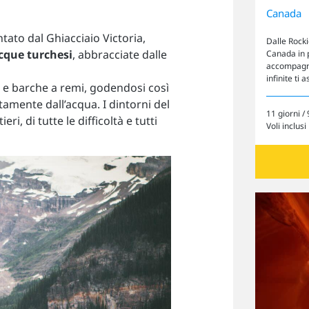
Canada
tato dal Ghiacciaio Victoria,
Dalle Rocki
cque turchesi
, abbracciate dalle
Canada in 
accompagnat
infinite ti
e barche a remi, godendosi così
amente dall’acqua. I dintorni del
11 giorni / 
ri, di tutte le difficoltà e tutti
Voli inclusi
Cerca il tuo viaggio