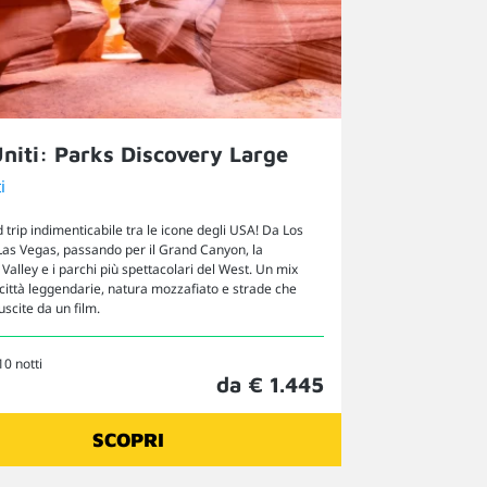
Uniti: Parks Discovery Large
i
d trip indimenticabile tra le icone degli USA! Da Los
Las Vegas, passando per il Grand Canyon, la
lley e i parchi più spettacolari del West. Un mix
 città leggendarie, natura mozzafiato e strade che
scite da un film.
10 notti
da € 1.445
SCOPRI