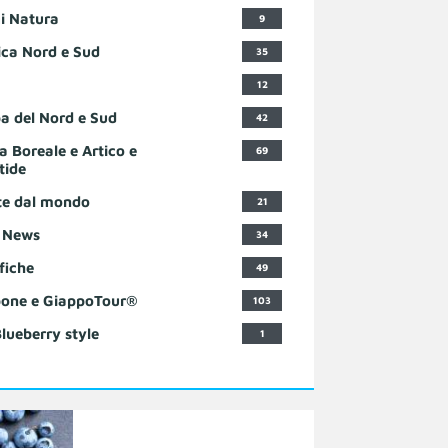
i Natura
9
ca Nord e Sud
35
12
a del Nord e Sud
42
a Boreale e Artico e
69
tide
te dal mondo
21
 News
34
fiche
49
one e GiappoTour®
103
Blueberry style
1