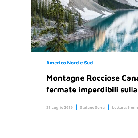
America Nord e Sud
Montagne Rocciose Canad
fermate imperdibili sull
31 Luglio 2019
Stefano Serra
Lettura: 6 min
Facebook
X.com