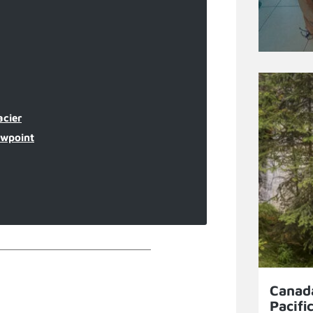
acier
wpoint
Canada
Pacifi