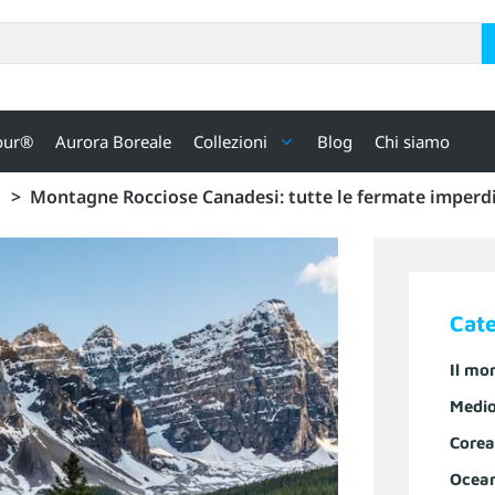
our®
Aurora Boreale
Collezioni
Blog
Chi siamo
>
Montagne Rocciose Canadesi: tutte le fermate imperdib
Cat
Il mo
Medio
Corea
Ocea