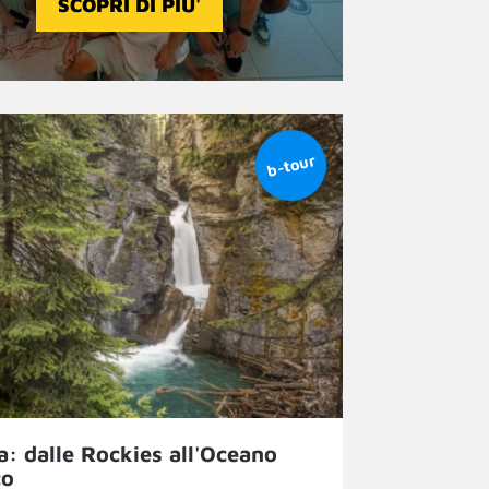
SCOPRI DI PIU'
: dalle Rockies all'Oceano
co