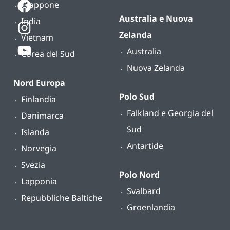
Giappone
Australia e Nuova
India
Zelanda
Vietnam
Australia
Corea del Sud
Nuova Zelanda
Nord Europa
Polo Sud
Finlandia
Falkland e Georgia del
Danimarca
Sud
Islanda
Antartide
Norvegia
Svezia
Polo Nord
Lapponia
Svalbard
Repubbliche Baltiche
Groenlandia