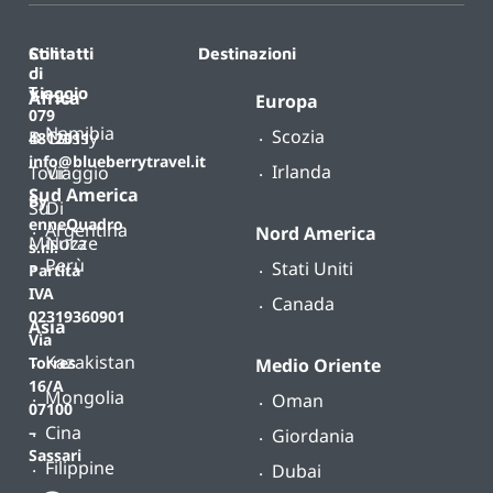
Contatti
Stili
Destinazioni
di
T.
viaggio
Africa
Europa
079
Namibia
Scozia
B-
Classy
4812011
info@blueberrytravel.it
Irlanda
Tour
Viaggio
Sud America
By
Su
Di
enneQuadro
Argentina
Nord America
Misura
Nozze
s.r.l.
Perù
Stati Uniti
Partita
IVA
Canada
02319360901
Asia
Via
Kazakistan
Torres
Medio Oriente
16/A
Mongolia
Oman
07100
Cina
–
Giordania
Sassari
Filippine
Dubai