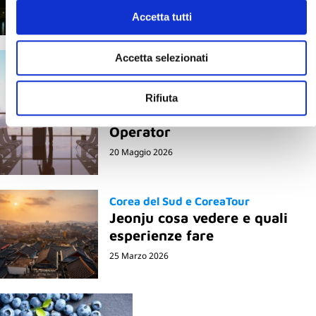
20 Gennaio 2026
Accetta tutti
Accetta selezionati
Il mondo Blueberry
Berry News
È sicuro viaggiare oggi?
Cosa succede davvero
Rifiuta
quando parti con un Tour
Operator
20 Maggio 2026
Corea del Sud e CoreaTour
Jeonju cosa vedere e quali
esperienze fare
25 Marzo 2026