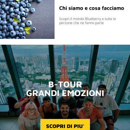
Chi siamo e cosa facciamo
Scopri il mondo Blueberry e tutte le
persone che ne fanno parte
B-TOUR
GRANDI EMOZIONI
SCOPRI DI PIU'