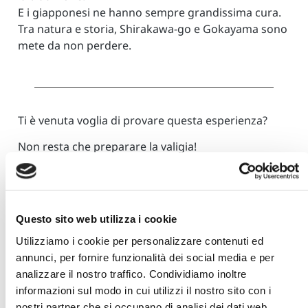
E i giapponesi ne hanno sempre grandissima cura.
Tra natura e storia, Shirakawa-go e Gokayama sono
mete da non perdere.
Ti è venuta voglia di provare questa esperienza?
Non resta che preparare la valigia!
Monica Fumagalli
I social di Monica:
Questo sito web utilizza i cookie
Instagram
–
Facebook
–
Blog
Utilizziamo i cookie per personalizzare contenuti ed
annunci, per fornire funzionalità dei social media e per
analizzare il nostro traffico. Condividiamo inoltre
informazioni sul modo in cui utilizzi il nostro sito con i
Scritto da:
nostri partner che si occupano di analisi dei dati web,