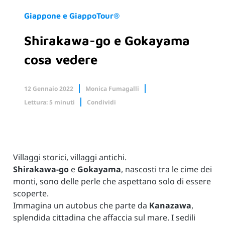
Giappone e GiappoTour®
Shirakawa-go e Gokayama
cosa vedere
12 Gennaio 2022
Monica Fumagalli
Lettura: 5 minuti
Condividi
Facebook
X.com
Linkedin
Villaggi storici, villaggi antichi.
Shirakawa-go
e
Gokayama
, nascosti tra le cime dei
monti, sono delle perle che aspettano solo di essere
scoperte.
Immagina un autobus che parte da
Kanazawa
,
splendida cittadina che affaccia sul mare. I sedili