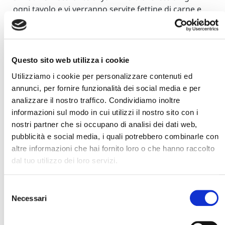
ogni tavolo e vi verranno servite fettine di carne e
verdure crude da cucinare direttamente (e
autonomamente) al vostro tavolo.
Mischiate gusti e consistenze e non dimenticate di
Questo sito web utilizza i cookie
arricchire la carne appena cotta con le numerose
salse che vi saranno servite.
Utilizziamo i cookie per personalizzare contenuti ed
annunci, per fornire funzionalità dei social media e per
analizzare il nostro traffico. Condividiamo inoltre
informazioni sul modo in cui utilizzi il nostro sito con i
nostri partner che si occupano di analisi dei dati web,
pubblicità e social media, i quali potrebbero combinarle con
altre informazioni che hai fornito loro o che hanno raccolto
dal tuo utilizzo dei loro servizi.
Selezione
Necessari
del
Cerca il tuo viaggio
consenso