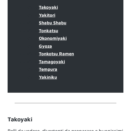
undefined
Takoyaki
undefined
Yakitori
undefined
Shabu Shabu
undefined
Tonkatsu
undefined
Okonomiyaki
undefined
Gyoza
undefined
Tonkotsu Ramen
undefined
Tamagoyaki
undefined
Tempura
undefined
Yakiniku
Takoyaki
Belli da vedere, divertenti da preparare e buonissimi