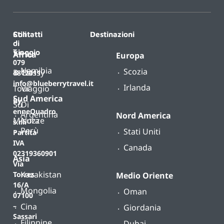
Contatti
Stili
Destinazioni
di
T.
viaggio
Africa
Europa
079
Namibia
Scozia
B-
Classy
4812011
info@blueberrytravel.it
Irlanda
Tour
Viaggio
Sud America
By
Su
Di
enneQuadro
Argentina
Nord America
Misura
Nozze
s.r.l.
Perù
Stati Uniti
Partita
IVA
Canada
02319360901
Asia
Via
Kazakistan
Torres
Medio Oriente
16/A
Mongolia
Oman
07100
Cina
–
Giordania
Sassari
Filippine
Dubai