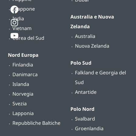
Giappone
Australia e Nuova
India
Zelanda
Vietnam
Australia
Corea del Sud
Nuova Zelanda
Nord Europa
Polo Sud
Finlandia
Falkland e Georgia del
Danimarca
Sud
Islanda
Antartide
Norvegia
Svezia
Polo Nord
Lapponia
Svalbard
Repubbliche Baltiche
Groenlandia