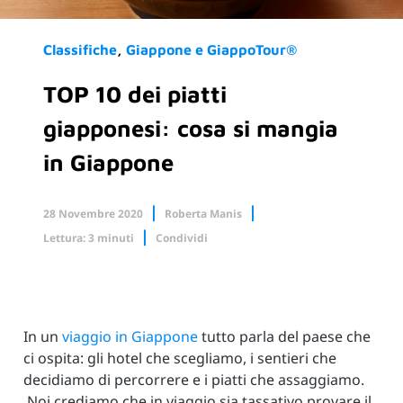
Classifiche
Giappone e GiappoTour®
TOP 10 dei piatti
giapponesi: cosa si mangia
in Giappone
28 Novembre 2020
Roberta Manis
Lettura: 3 minuti
Condividi
Facebook
X.com
Linkedin
In un
viaggio in Giappone
tutto parla del paese che
ci ospita: gli hotel che scegliamo, i sentieri che
decidiamo di percorrere e i piatti che assaggiamo.
Noi crediamo che in viaggio sia tassativo provare il