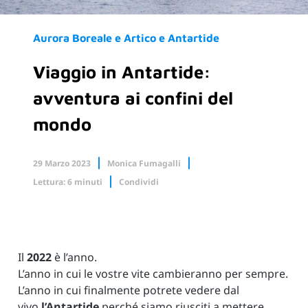
Aurora Boreale e Artico e Antartide
Viaggio in Antartide:
avventura ai confini del
mondo
29 Marzo 2023
Monica Fumagalli
Lettura: 6 minuti
Condividi
Facebook
X.com
Linkedin
Il
2022
è l’anno.
L’anno in cui le vostre vite cambieranno per sempre.
L’anno in cui finalmente potrete vedere dal
vivo
l’Antartide
perché siamo riusciti a mettere