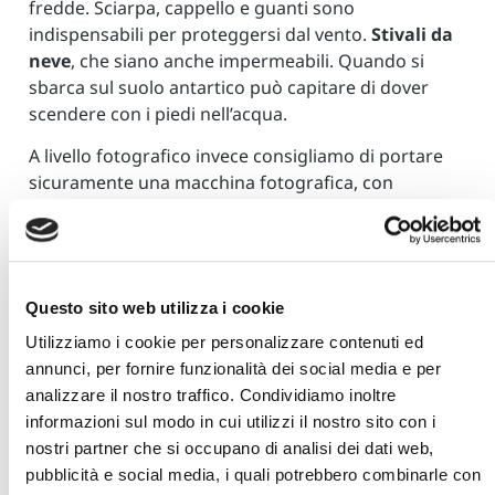
fredde. Sciarpa, cappello e guanti sono
indispensabili per proteggersi dal vento.
Stivali da
neve
, che siano anche impermeabili. Quando si
sbarca sul suolo antartico può capitare di dover
scendere con i piedi nell’acqua.
A livello fotografico invece consigliamo di portare
sicuramente una macchina fotografica, con
un
grandangolo
e un
teleobiettivo
per fotografare
la fauna, e tante, tantissime schede di memoria.
Indispensabili inoltre qualche batteria di scorta e un
guscio impermeabile con cui riparare la macchina
Questo sito web utilizza i cookie
dall’acqua durante gli spostamenti in gommone.
Consigliamo di portare anche la
GoPro
per
Utilizziamo i cookie per personalizzare contenuti ed
riprendere durante i landing, ma soprattutto per
annunci, per fornire funzionalità dei social media e per
effettuare qualche ripresa subacquea in caso di
analizzare il nostro traffico. Condividiamo inoltre
avvistamento balene, orche o foche. Consigliamo di
informazioni sul modo in cui utilizzi il nostro sito con i
portare anche un treppiede e uno zaino fotografico
nostri partner che si occupano di analisi dei dati web,
impermeabile dove riporre il tutto. Il
powerbank
è
pubblicità e social media, i quali potrebbero combinarle con