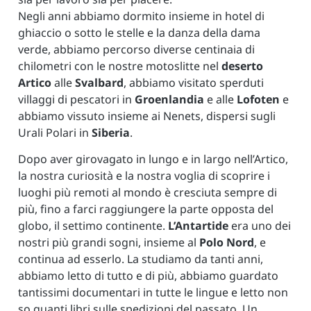
Negli anni abbiamo dormito insieme in hotel di
ghiaccio o sotto le stelle e la danza della dama
verde, abbiamo percorso diverse centinaia di
chilometri con le nostre motoslitte nel
deserto
Artico
alle
Svalbard
, abbiamo visitato sperduti
villaggi di pescatori in
Groenlandia
e alle
Lofoten
e
abbiamo vissuto insieme ai Nenets, dispersi sugli
Urali Polari in
Siberia
.
Dopo aver girovagato in lungo e in largo nell’Artico,
la nostra curiosità e la nostra voglia di scoprire i
luoghi più remoti al mondo è cresciuta sempre di
più, fino a farci raggiungere la parte opposta del
globo, il settimo continente.
L’Antartide
era uno dei
nostri più grandi sogni, insieme al
Polo Nord
, e
continua ad esserlo. La studiamo da tanti anni,
abbiamo letto di tutto e di più, abbiamo guardato
tantissimi documentari in tutte le lingue e letto non
so quanti libri sulle spedizioni del passato. Un