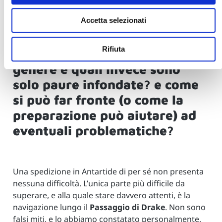
genere fa nascere alcuni dubbi
e alcune paure. quali possono
Accetta selezionati
essere le difficoltà che si
Rifiuta
incontrano in un viaggio del
genere e quali invece sono
solo paure infondate? e come
si può far fronte (o come la
preparazione può aiutare) ad
eventuali problematiche?
Una spedizione in Antartide di per sé non presenta
nessuna difficoltà. L’unica parte più difficile da
superare, e alla quale stare davvero attenti, è la
navigazione lungo il
Passaggio di Drake
. Non sono
falsi miti, e lo abbiamo constatato personalmente,