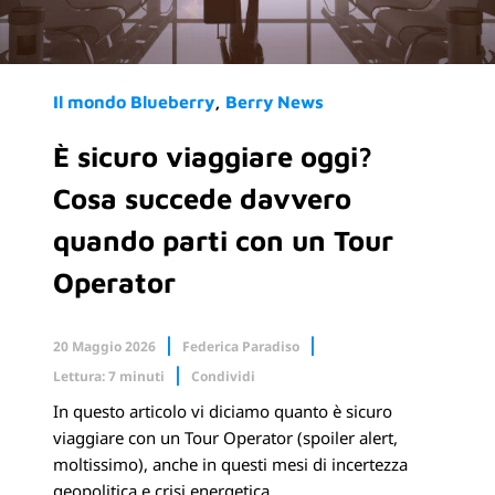
Il mondo Blueberry
Berry News
È sicuro viaggiare oggi?
Cosa succede davvero
quando parti con un Tour
Operator
20 Maggio 2026
Federica Paradiso
Lettura: 7 minuti
Condividi
In questo articolo vi diciamo quanto è sicuro
Facebook
X.com
viaggiare con un Tour Operator (spoiler alert,
moltissimo), anche in questi mesi di incertezza
Linkedin
geopolitica e crisi energetica