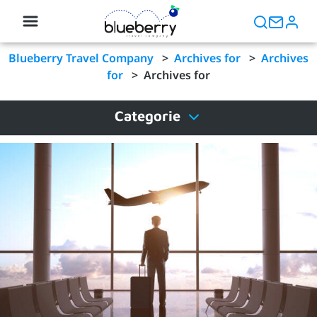
Blueberry Travel Company
>
Archives for
>
Archives
for
>
Archives for
Categorie