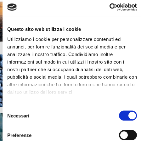
Corea del Sud e CoreaTour
Jeonju cosa vedere e quali
esperienze fare
Questo sito web utilizza i cookie
25 Marzo 2026
Utilizziamo i cookie per personalizzare contenuti ed
annunci, per fornire funzionalità dei social media e per
analizzare il nostro traffico. Condividiamo inoltre
informazioni sul modo in cui utilizzi il nostro sito con i
nostri partner che si occupano di analisi dei dati web,
Chi siamo e cosa facciamo
pubblicità e social media, i quali potrebbero combinarle con
altre informazioni che hai fornito loro o che hanno raccolto
Scopri il mondo Blueberry e tutte le
persone che ne fanno parte
dal tuo utilizzo dei loro servizi.
Selezione
Necessari
del
Cerca il tuo viaggio
consenso
Preferenze