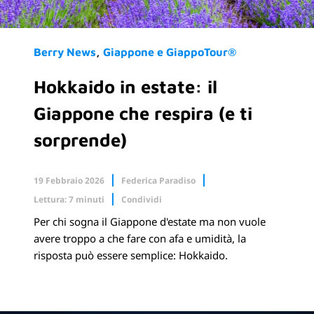
Berry News
Giappone e GiappoTour®
Hokkaido in estate: il
Giappone che respira (e ti
sorprende)
19 Febbraio 2026
Federica Paradiso
Lettura: 7 minuti
Condividi
Per chi sogna il Giappone d'estate ma non vuole
Facebook
X.com
avere troppo a che fare con afa e umidità, la
risposta può essere semplice: Hokkaido.
Linkedin