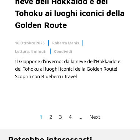
neve dell’Hokkaido e del
Tohoku ai luoghi iconici della
Golden Route
16 Ottobre 2025
Roberta Manis
Lettura: 4 minuti
Condividi
Il Giappone d'inverno: dalla neve dell'Hokkaido e
Facebook
X.com
del Tohoku ai luoghi iconici della Golden Route!
Scoprili con Blueberru Travel
Linkedin
1
2
3
4
…
Next
Potrebbe interessarti