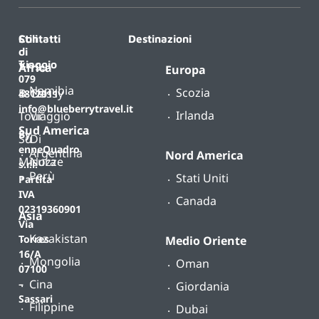
Contatti
Stili
Destinazioni
di
T.
viaggio
Africa
Europa
079
Namibia
Scozia
B-
Classy
4812011
info@blueberrytravel.it
Irlanda
Tour
Viaggio
Sud America
By
Su
Di
enneQuadro
Argentina
Nord America
Misura
Nozze
s.r.l.
Perù
Stati Uniti
Partita
IVA
Canada
02319360901
Asia
Via
Kazakistan
Torres
Medio Oriente
16/A
Mongolia
Oman
07100
Cina
–
Giordania
Sassari
Filippine
Dubai