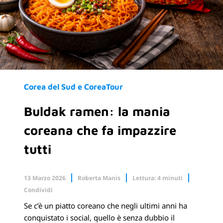
Corea del Sud e CoreaTour
Buldak ramen: la mania
coreana che fa impazzire
tutti
13 Marzo 2026
Roberta Manis
Lettura: 4 minuti
Condividi
Se c’è un piatto coreano che negli ultimi anni ha
Facebook
X.com
conquistato i social, quello è senza dubbio il