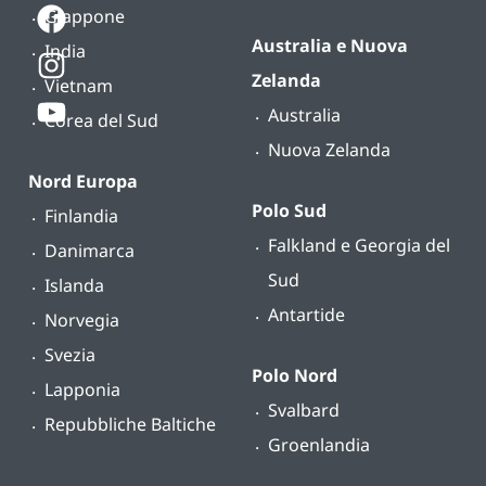
Giappone
Australia e Nuova
India
Zelanda
Vietnam
Australia
Corea del Sud
Nuova Zelanda
Nord Europa
Polo Sud
Finlandia
Falkland e Georgia del
Danimarca
Sud
Islanda
Antartide
Norvegia
Svezia
Polo Nord
Lapponia
Svalbard
Repubbliche Baltiche
Groenlandia