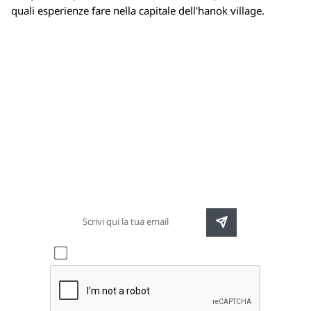
quali esperienze fare nella capitale dell'hanok village.
Newsletter
Rimani sempre aggiornato sulle nuove
destinazioni e speciali promozioni
Accetto l'informativa sulla
privacy