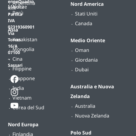
enneQuadro
Argentina
Nord America
Misura
Nozze
s.r.l.
Perù
Stati Uniti
Partita
IVA
Canada
02319360901
Asia
Via
Kazakistan
Torres
Medio Oriente
16/A
Mongolia
Oman
07100
Cina
–
Giordania
Sassari
Filippine
Dubai
Giappone
Australia e Nuova
India
Zelanda
Vietnam
Australia
Corea del Sud
Nuova Zelanda
Nord Europa
Polo Sud
Finlandia