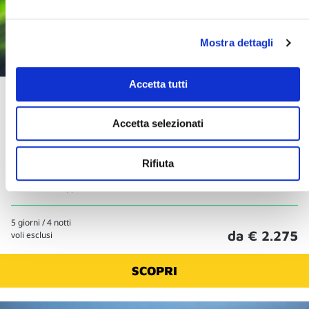
Mostra dettagli
Accetta tutti
Aurora Boreale in Arctic Boutique Hotel -
Lapponia Svedese
Accetta selezionati
,
Svezia
Lapponia
Una emozionante avventura alla ricerca dell’aurora boreale con divertenti
Rifiuta
attività sulla neve e soggiorno in un intrigante boutique hotel nel cuore
della natura lappone
5 giorni / 4 notti
da € 2.275
voli esclusi
SCOPRI