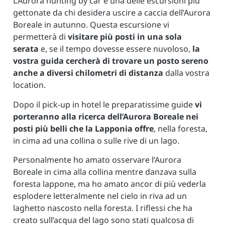
L’Aurora hunting by car è una delle escursioni più
gettonate da chi desidera uscire a caccia dell’Aurora
Boreale in autunno. Questa escursione vi
permetterà di
visitare più posti in una sola
serata
e, se il tempo dovesse essere nuvoloso,
la
vostra guida cercherà di trovare un posto sereno
anche a diversi chilometri di distanza
dalla vostra
location.
Dopo il pick-up in hotel le preparatissime guide
vi
porteranno alla ricerca dell’Aurora Boreale nei
posti più belli che la Lapponia offre
, nella foresta,
in cima ad una collina o sulle rive di un lago.
Personalmente ho amato osservare l’Aurora
Boreale in cima alla collina mentre danzava sulla
foresta lappone, ma ho amato ancor di più vederla
esplodere letteralmente nel cielo in riva ad un
laghetto nascosto nella foresta. I riflessi che ha
creato sull’acqua del lago sono stati qualcosa di