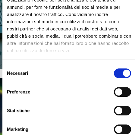
B-TOUR
annunci, per fornire funzionalità dei social media e per
GRANDI EMOZIONI
analizzare il nostro traffico. Condividiamo inoltre
informazioni sul modo in cui utilizzi il nostro sito con i
nostri partner che si occupano di analisi dei dati web,
pubblicità e social media, i quali potrebbero combinarle con
altre informazioni che hai fornito loro o che hanno raccolto
SCOPRI DI PIU'
dal tuo utilizzo dei loro servizi.
Selezione
Necessari
del
Cerca il tuo viaggio
consenso
Preferenze
Statistiche
Marketing