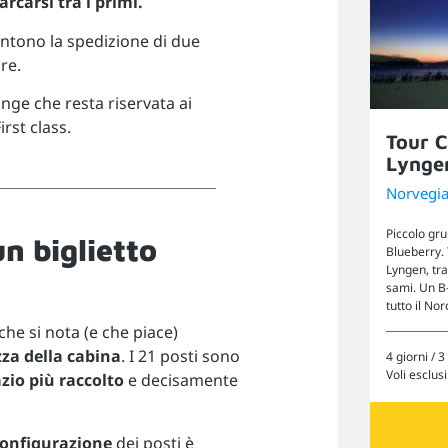
rcarsi tra i primi.
ntono la spedizione di due
re.
nge che resta riservata ai
irst class.
Tour 
Lynge
Norvegi
Piccolo gru
un biglietto
Blueberry. 
Lyngen, tra
sami. Un B-
tutto il Nor
che si nota (e che piace)
zza della cabina
. I 21 posti sono
4 giorni / 3
Voli esclusi
zio più raccolto
e decisamente
onfigurazione
dei posti è