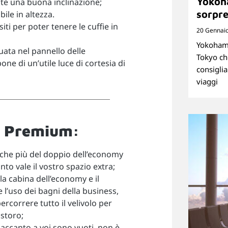
Yokoh
nte una buona inclinazione;
sorpre
ile in altezza.
ti per poter tenere le cuffie in
20 Gennai
Yokohama
ituata nel pannello delle
Tokyo ch
one di un’utile luce di cortesia di
consiglia
viaggi
y Premium:
anche più del doppio dell’economy
nto vale il vostro spazio extra;
la cabina dell’economy e il
l’uso dei bagni della business,
rcorrere tutto il velivolo per
istoro;
ti accanto a voi sono vuoti, non è