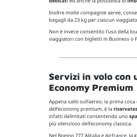
dedicat
i ed anche la possibilità di
imba
Inoltre molte compagnie aeree, conse
bagagli da 23 kg per ciascun viaggiato
Non è invece consentito l’uso della lou
viaggiatori con biglietti in Business o F
Servizi in volo con 
Economy Premium
Appena saliti sull’aereo, la prima cosa 
dell’economy premium, è la
riservate
infatti delimitati consentendo uno
spa
più silenzioso dell’economy classica.
Nel Boeing 777 Alitalia e Airfrance, la
c