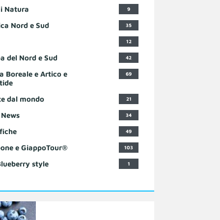
i Natura
9
ca Nord e Sud
35
12
a del Nord e Sud
42
a Boreale e Artico e
69
tide
te dal mondo
21
 News
34
fiche
49
one e GiappoTour®
103
Blueberry style
1