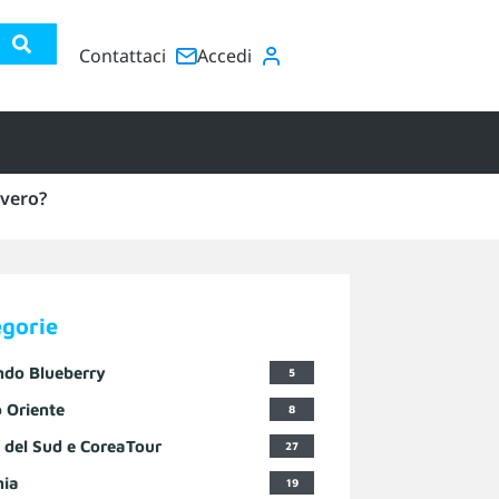
Contattaci
Accedi
vero?
egorie
ndo Blueberry
5
 Oriente
8
 del Sud e CoreaTour
27
nia
19