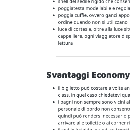
shell del sedile rigido che conse
poggiatesta modellabile e regolab
poggia cuffie, ovvero ganci apposi
ordine quando non si utilizzano
luce di cortesia, oltre alla luce s
cappelliere, ogni viaggiatore disp
lettura
Svantaggi Econom
il biglietto può costare a volte 
class, in quel caso chiedetevi qua
i bagni non sempre sono vicini al
personale di bordo non consente 
quindi può rendersi necessario pe
arrivare alle toilette o ai corner r
il sedile è rigido, quindi se i pos