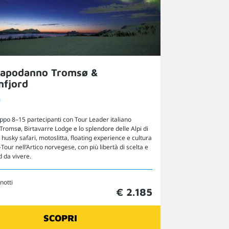
Capodanno Tromsø &
nfjord
a
ppo 8–15 partecipanti con Tour Leader italiano
Tromsø, Birtavarre Lodge e lo splendore delle Alpi di
 husky safari, motoslitta, floating experience e cultura
Tour nell’Artico norvegese, con più libertà di scelta e
d da vivere.
 notti
€ 2.185
SCOPRI