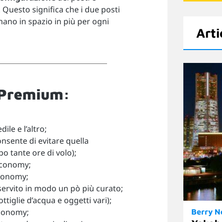
 Questo significa che i due posti
mano in spazio in più per ogni
Arti
 Premium:
ile e l’altro;
nsente di evitare quella
po tante ore di volo);
economy;
economy;
ervito in modo un pò più curato;
tiglie d’acqua e oggetti vari);
economy;
Berry 