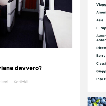
Viagg
Ameri
Asia
Europ
Auror
Antar
Ricet
Berry
Classi
iene davvero?
Giapp
Into 
minuti
Condividi
Linkedin