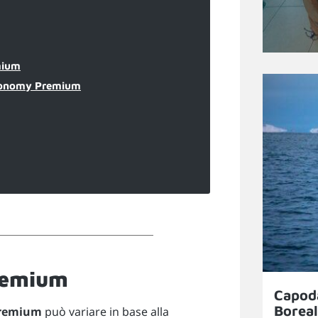
mium
 Economy Premium
remium
Capod
Boreal
remium
può variare in base alla