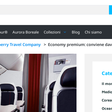
our®
Aurora Boreale
Collezioni
Blog
Chi siamo
berry Travel Company
>
Economy premium: conviene dav
Cat
Il mo
Medio
Corea
Ocea