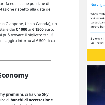
tariffa ed alle sue politiche di
Norvegi
tazione rispetto alla data del
Whale watch
voli inclus
partecipant
io Giappone, Usa o Canada), un
aurore bor
stare dai
€ 1000
ai
€ 1500
euro,
può trovare il biglietto tra i €
5 giorni / 4
 si aggira intorno ai € 500 circa
Voli inclusi
n Economy
Cerca il tuo viaggio
my premium
, si ha una
Sky
uire di
banchi di accettazione