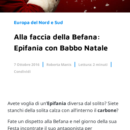
Europa del Nord e Sud
Alla faccia della Befana:
Epifania con Babbo Natale
7 Ottobre 2016
Roberta Manis
Lettura: 2 minuti
Condividi
Facebook
X.com
Linkedin
Avete voglia di un’
Epifania
diversa dal solito? Siete
stanchi della solita calza con all’interno il
carbone
?
Fate un dispetto alla Befana e nel giorno della sua
Festa incontrate il suo antagonista per