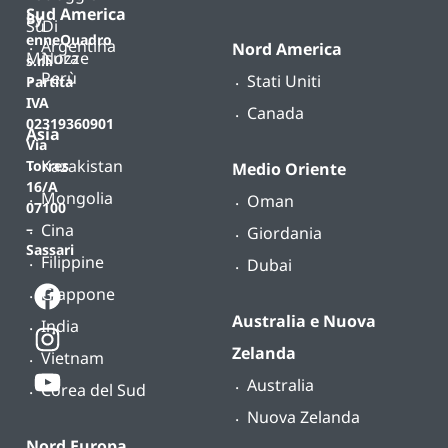
Sud America
By
Su
Di
enneQuadro
Argentina
Nord America
Misura
Nozze
s.r.l.
Perù
Stati Uniti
Partita
IVA
Canada
02319360901
Asia
Via
Kazakistan
Torres
Medio Oriente
16/A
Mongolia
Oman
07100
Cina
–
Giordania
Sassari
Filippine
Dubai
Giappone
Australia e Nuova
India
Zelanda
Vietnam
Australia
Corea del Sud
Nuova Zelanda
Nord Europa