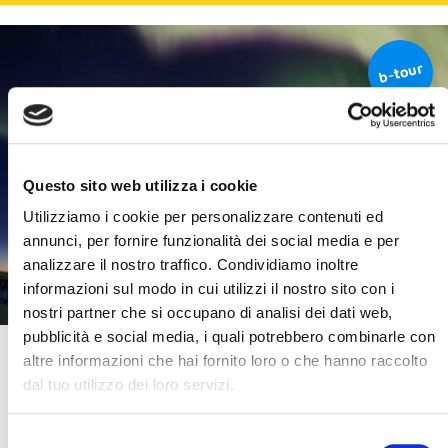
Questo sito web utilizza i cookie
Utilizziamo i cookie per personalizzare contenuti ed
annunci, per fornire funzionalità dei social media e per
analizzare il nostro traffico. Condividiamo inoltre
informazioni sul modo in cui utilizzi il nostro sito con i
nostri partner che si occupano di analisi dei dati web,
pubblicità e social media, i quali potrebbero combinarle con
Tour Capodanno Tromsø & Lyngenfjord
altre informazioni che hai fornito loro o che hanno raccolto
dal tuo utilizzo dei loro servizi.
Norvegia
Piccolo gruppo 8–15 partecipanti con Tour Leader italiano Blueberry.
Selezione
Tromsø, Birtavarre Lodge e lo splendore delle Alpi di Lyngen, tra husky