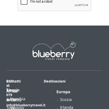
Contatti
Stili
Destinazioni
di
T.
viaggio
Africa
Europa
079
Namibia
Scozia
B-
Classy
4812011
info@blueberrytravel.it
Irlanda
Tour
Viaggio