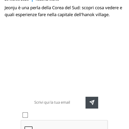
Jeonju è una perla della Corea del Sud: scopri cosa vedere e
quali esperienze fare nella capitale dell'hanok village.
Newsletter
Rimani sempre aggiornato sulle nuove
destinazioni e speciali promozioni
Accetto l'informativa sulla
privacy