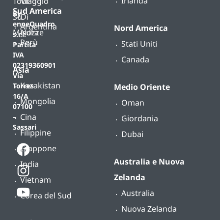
Irlanda
Tour
Viaggio
Sud America
By
Su
Di
enneQuadro
Argentina
Nord America
Misura
Nozze
s.r.l.
Perù
Stati Uniti
Partita
IVA
Canada
02319360901
Asia
Via
Kazakistan
Torres
Medio Oriente
16/A
Mongolia
Oman
07100
Cina
–
Giordania
Sassari
Filippine
Dubai
Giappone
Australia e Nuova
India
Zelanda
Vietnam
Australia
Corea del Sud
Nuova Zelanda