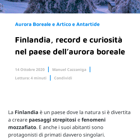
Aurora Boreale e Artico e Antartide
Finlandia, record e curiosità
nel paese dell’aurora boreale
14 Ottobre 2020
Manuel Cazzaniga
Lettura: 4 minuti
Condividi
Facebook
X.com
Linkedin
La
Finlandia
è un paese dove la natura si è divertita
a creare
paesaggi strepitosi
e
fenomeni
mozzafiato
. E anche i suoi abitanti sono
protagonisti di primati davvero singolari.