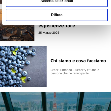
Accetta selezionati
Corea del Sud e CoreaTour
Rifiuta
Jeonju cosa vedere e quali
esperienze fare
25 Marzo 2026
Chi siamo e cosa facciamo
Scopri il mondo Blueberry e tutte le
persone che ne fanno parte