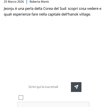
25 Marzo 2026
Roberta Manis
Jeonju è una perla della Corea del Sud: scopri cosa vedere e
quali esperienze fare nella capitale dell'hanok village.
Newsletter
Rimani sempre aggiornato sulle nuove
destinazioni e speciali promozioni
Accetto l'informativa sulla
privacy