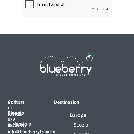
Contatti
Stili
Destinazioni
di
T.
viaggio
Africa
Europa
079
Namibia
Scozia
B-
Classy
4812011
info@blueberrytravel.it