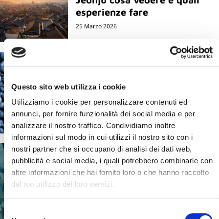
esperienze fare
25 Marzo 2026
Chi siamo e cosa facciamo
Questo sito web utilizza i cookie
Scopri il mondo Blueberry e tutte le
Utilizziamo i cookie per personalizzare contenuti ed
persone che ne fanno parte
annunci, per fornire funzionalità dei social media e per
analizzare il nostro traffico. Condividiamo inoltre
informazioni sul modo in cui utilizzi il nostro sito con i
nostri partner che si occupano di analisi dei dati web,
pubblicità e social media, i quali potrebbero combinarle con
altre informazioni che hai fornito loro o che hanno raccolto
dal tuo utilizzo dei loro servizi.
B-TOUR
Selezione