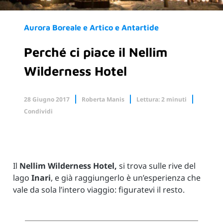
Aurora Boreale e Artico e Antartide
Perché ci piace il Nellim
Wilderness Hotel
28 Giugno 2017
Roberta Manis
Lettura: 2 minuti
Condividi
Facebook
X.com
Linkedin
Il
Nellim Wilderness Hotel,
si trova sulle rive del
lago
Inari
, e già raggiungerlo è un’esperienza che
vale da sola l’intero viaggio: figuratevi il resto.