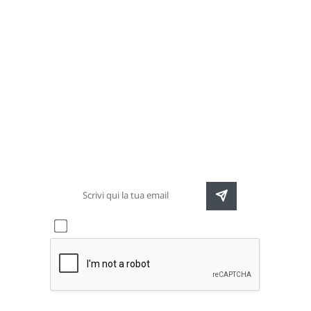
Newsletter
Rimani sempre aggiornato sulle nuove
destinazioni e speciali promozioni
Accetto l'informativa sulla
privacy