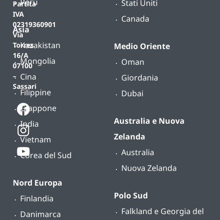
Perù
Stati Uniti
Partita
IVA
Canada
02319360901
Asia
Via
Kazakistan
Torres
Medio Oriente
16/A
Mongolia
Oman
07100
Cina
–
Giordania
Sassari
Filippine
Dubai
Giappone
Australia e Nuova
India
Zelanda
Vietnam
Australia
Corea del Sud
Nuova Zelanda
Nord Europa
Polo Sud
Finlandia
Falkland e Georgia del
Danimarca