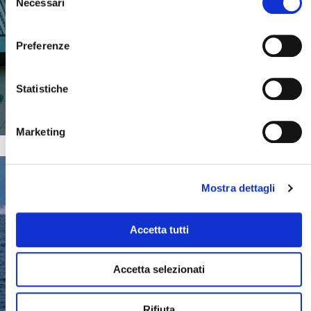
GRANDI EMOZIONI
Necessari
del
Cerca il tuo viaggio
consenso
Preferenze
SCOPRI DI PIU'
Statistiche
Marketing
Mostra dettagli
Accetta tutti
Accetta selezionati
Rifiuta