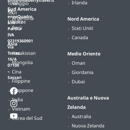
info@blueberrytravel.it
Irlanda
Tour
Viaggio
Sud America
By
Su
Di
enneQuadro
Argentina
Nord America
Misura
Nozze
s.r.l.
Perù
Stati Uniti
Partita
IVA
Canada
02319360901
Asia
Via
Kazakistan
Torres
Medio Oriente
16/A
Mongolia
Oman
07100
Cina
–
Giordania
Sassari
Filippine
Dubai
Giappone
Australia e Nuova
India
Zelanda
Vietnam
Australia
Corea del Sud
Nuova Zelanda