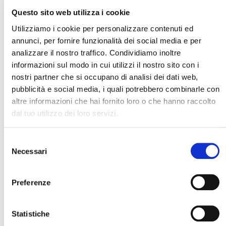
Non resta che preparare la valigia!
Questo sito web utilizza i cookie
Utilizziamo i cookie per personalizzare contenuti ed
annunci, per fornire funzionalità dei social media e per
Gian Paolo Serra
analizzare il nostro traffico. Condividiamo inoltre
informazioni sul modo in cui utilizzi il nostro sito con i
nostri partner che si occupano di analisi dei dati web,
pubblicità e social media, i quali potrebbero combinarle con
altre informazioni che hai fornito loro o che hanno raccolto
dal tuo utilizzo dei loro servizi.
Scritto da:
Gian Paolo Serra
Selezione
Viaggiatore appassionato da oltre 20 anni
Necessari
del
ho una laurea in legge ed un interesse
Cerca il tuo viaggio
consenso
profondo per tutto ciò che è diverso e
fuori dalla routine. In un universo
Preferenze
parallelo spero di fare il musicista o lo
scrittore
Statistiche