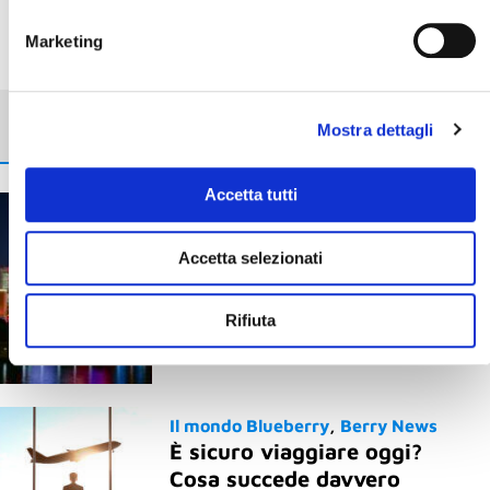
Marketing
Potrebbe interessarti
Mostra dettagli
Accetta tutti
Berry News
Giappone e
GiappoTour®
Accetta selezionati
Yokohama: il Giappone che
sorprende, a un passo da
Tokyo
Rifiuta
20 Gennaio 2026
Il mondo Blueberry
Berry News
È sicuro viaggiare oggi?
Cosa succede davvero