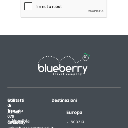
Contatti
Stili
Destinazioni
di
T.
viaggio
Africa
Europa
079
Namibia
Scozia
B-
Classy
4812011