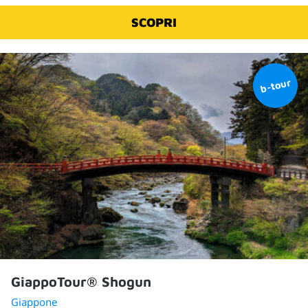
SCOPRI
GiappoTour® Shogun
Giappone