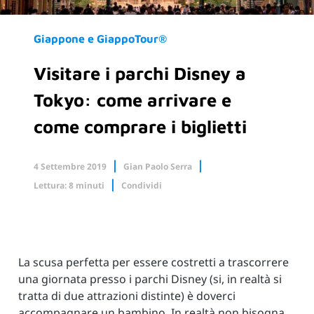
Giappone e GiappoTour®
Visitare i parchi Disney a
Tokyo: come arrivare e
come comprare i biglietti
4 Settembre 2019
Gian Paolo Serra
Lettura: 8 minuti
Condividi
Facebook
X.com
Linkedin
La scusa perfetta per essere costretti a trascorrere
una giornata presso i parchi Disney (si, in realtà si
tratta di due attrazioni distinte) è doverci
accompagnare un bambino. In realtà non bisogna