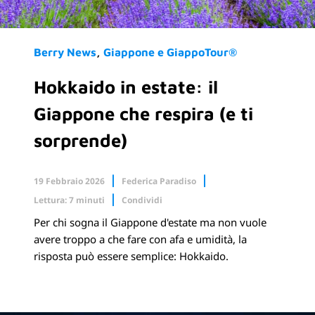
Berry News
Giappone e GiappoTour®
Hokkaido in estate: il
Giappone che respira (e ti
sorprende)
19 Febbraio 2026
Federica Paradiso
Lettura: 7 minuti
Condividi
Per chi sogna il Giappone d'estate ma non vuole
Facebook
X.com
avere troppo a che fare con afa e umidità, la
risposta può essere semplice: Hokkaido.
Linkedin