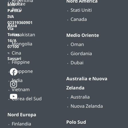
Argentina
Nord America
Misura
Nozze
s.r.l.
Perù
Stati Uniti
Partita
IVA
Canada
02319360901
Asia
Via
Kazakistan
Torres
Medio Oriente
16/A
Mongolia
Oman
07100
Cina
–
Giordania
Sassari
Filippine
Dubai
Giappone
Australia e Nuova
India
Zelanda
Vietnam
Australia
Corea del Sud
Nuova Zelanda
Nord Europa
Polo Sud
Finlandia