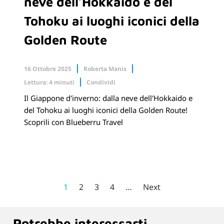
neve dell’Hokkaido e del
Tohoku ai luoghi iconici della
Golden Route
16 Ottobre 2025
Roberta Manis
Lettura: 4 minuti
Condividi
Il Giappone d'inverno: dalla neve dell'Hokkaido e
Facebook
X.com
del Tohoku ai luoghi iconici della Golden Route!
Scoprili con Blueberru Travel
Linkedin
1
2
3
4
…
Next
Potrebbe interessarti