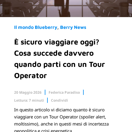
Il mondo Blueberry
Berry News
È sicuro viaggiare oggi?
Cosa succede davvero
quando parti con un Tour
Operator
20 Maggio 2026
Federica Paradiso
Lettura: 7 minuti
Condividi
In questo articolo vi diciamo quanto è sicuro
Facebook
X.com
viaggiare con un Tour Operator (spoiler alert,
moltissimo), anche in questi mesi di incertezza
Linkedin
geopolitica e crisi energetica