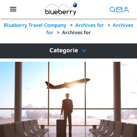
Blueberry Travel Company
>
Archives for
>
Archives
for
>
Archives for
Categorie