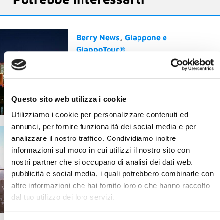
Berry News
Giappone e
GiappoTour®
Yokohama: il Giappone che
sorprende, a un passo da
Tokyo
Questo sito web utilizza i cookie
20 Gennaio 2026
Utilizziamo i cookie per personalizzare contenuti ed
annunci, per fornire funzionalità dei social media e per
Il mondo Blueberry
Berry News
analizzare il nostro traffico. Condividiamo inoltre
È sicuro viaggiare oggi?
informazioni sul modo in cui utilizzi il nostro sito con i
Cosa succede davvero
nostri partner che si occupano di analisi dei dati web,
quando parti con un Tour
pubblicità e social media, i quali potrebbero combinarle con
Operator
altre informazioni che hai fornito loro o che hanno raccolto
20 Maggio 2026
dal tuo utilizzo dei loro servizi.