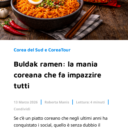
Corea del Sud e CoreaTour
Buldak ramen: la mania
coreana che fa impazzire
tutti
13 Marzo 2026
Roberta Manis
Lettura: 4 minuti
Condividi
Se c’è un piatto coreano che negli ultimi anni ha
Facebook
X.com
conquistato i social, quello è senza dubbio il