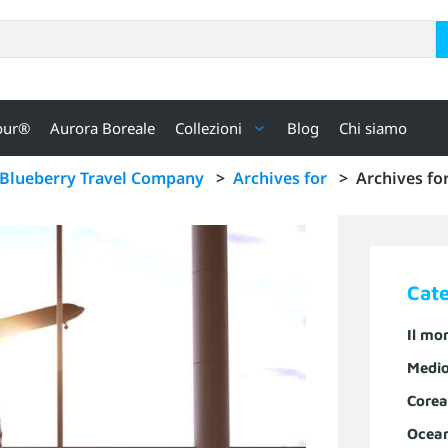
our®
Aurora Boreale
Collezioni
Blog
Chi siamo
Blueberry Travel Company
>
Archives for
>
Archives fo
Cat
Il mo
Medio
Corea
Ocea