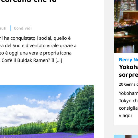
nuti
Condividi
i ha conquistato i social, quello è
Linkedin
 del Sud e diventato virale grazie a
o è oggi una vera e propria icona
Berry 
. Cos’è il Buldak Ramen? Il […]
Yokoh
sorpre
20 Gennai
Yokohama
Tokyo ch
consiglia
viaggi