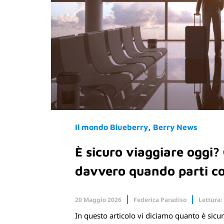
Il mondo Blueberry
Berry News
È sicuro viaggiare oggi?
davvero quando parti c
20 Maggio 2026
Federica Paradiso
Lettura:
In questo articolo vi diciamo quanto è sic
Facebook
X.com