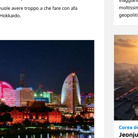
viaggiare
moltissim
vuole avere troppo a che fare con afa
Linkedin
geopoliti
 Hokkaido.
Corea d
Jeonju