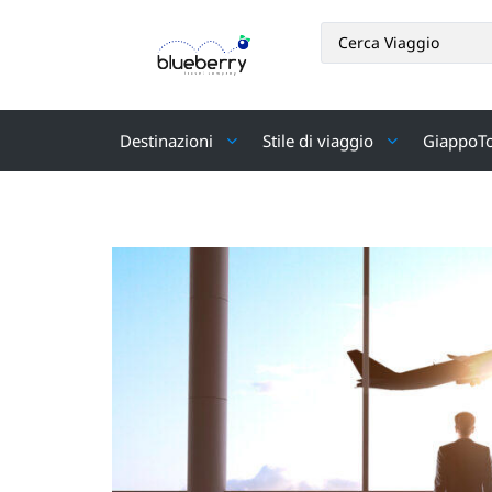
Destinazioni
Stile di viaggio
GiappoT