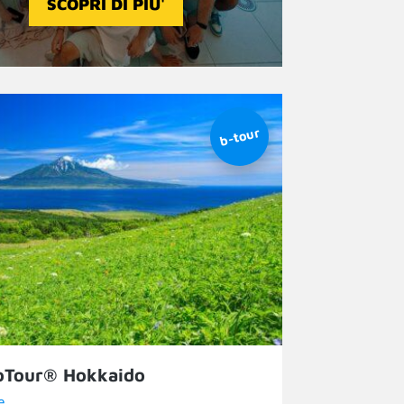
SCOPRI DI PIU'
oTour® Hokkaido
e