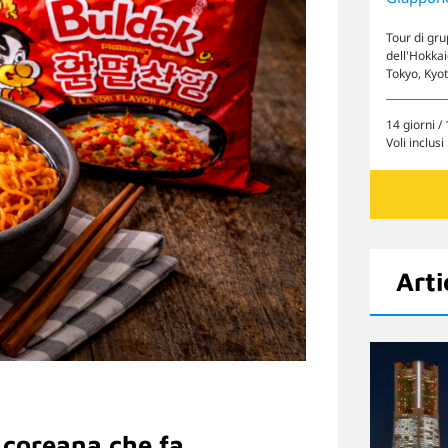
Tour di gr
dell'Hokkai
Tokyo, Kyo
14 giorni / 
Voli inclusi
Arti
Cerca il tuo viaggio
 coreana che fa