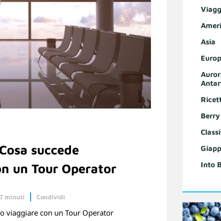
Viagg
Ameri
Asia
Europ
Auror
Antar
Ricet
Berry
Classi
 Cosa succede
Giapp
Into 
on un Tour Operator
 7 minuti
Condividi
uro viaggiare con un Tour Operator
Linkedin