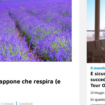
Il mond
È sicu
succed
iappone che respira (e
Tour 
20 Maggio
In questo
: 7 minuti
Condividi