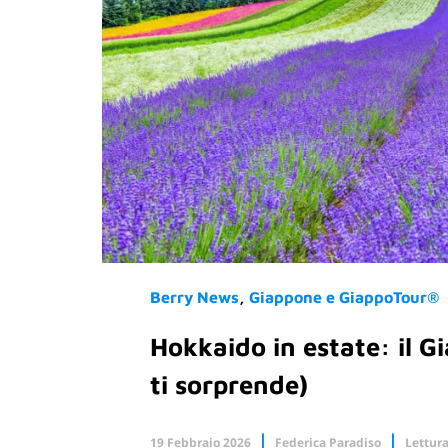
Berry News
Giappone e GiappoTour®
Hokkaido in estate: il G
ti sorprende)
19 Febbraio 2026
Federica Paradiso
Lettura