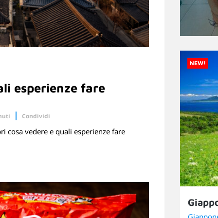
NEW!
li esperienze fare
nuti
Condividi
ri cosa vedere e quali esperienze fare
Linkedin
Giapp
Giappon