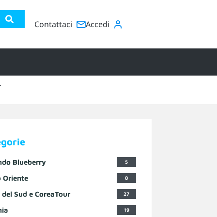
Contattaci
Accedi
r
egorie
ndo Blueberry
5
 Oriente
8
 del Sud e CoreaTour
27
nia
19