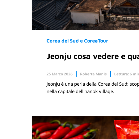
Corea del Sud e CoreaTour
Jeonju cosa vedere e qua
25 Marzo 2026
Roberta Manis
Lettura: 6 mi
Jeonju è una perla della Corea del Sud: scop
Facebook
X.com
nella capitale dell'hanok village.