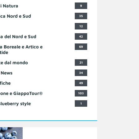
i Natura
9
ca Nord e Sud
35
12
a del Nord e Sud
42
a Boreale e Artico e
69
tide
te dal mondo
21
 News
34
fiche
49
one e GiappoTour®
103
Blueberry style
1