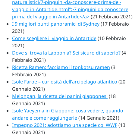
naturalistici/7-pinguini-da-conoscere-prima-del-
viaggio-in-Antartide.html">7 pinguini da conoscere
prima del viaggio in Antartide</a>
(21 Febbraio 2021)
I 9 migliori punti panoramici di Sydney
(17 Febbraio
2021)
Come scegliere il viaggio in Antartide
(10 Febbraio
2021)
Dove si trova la Lapponia? Sei sicuro di saperlo?
(4
Febbraio 2021)
Ricetta Ramen: facciamo il tonkotsu ramen
(3
Febbraio 2021)
Isole Faroe – curiosità dell'arcipelago atlantico
(20
Gennaio 2021)
Melonpan, la ricetta dei panini giapponesi
(18
Gennaio 2021)
Isole Yaeyema in Giappone: cosa vedere, quando
andare e come raggiungerle
(14 Gennaio 2021)
Impegno 2021: adottiamo una specie col WWF
(13
Gennaio 2021)