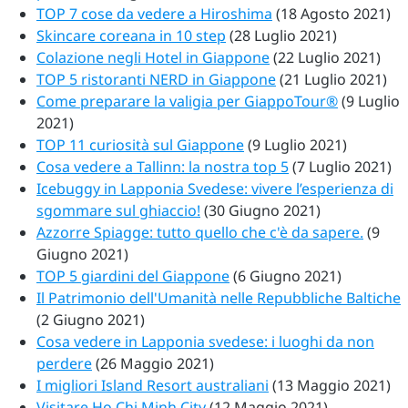
TOP 7 cose da vedere a Hiroshima
(18 Agosto 2021)
Skincare coreana in 10 step
(28 Luglio 2021)
Colazione negli Hotel in Giappone
(22 Luglio 2021)
TOP 5 ristoranti NERD in Giappone
(21 Luglio 2021)
Come preparare la valigia per GiappoTour®
(9 Luglio
2021)
TOP 11 curiosità sul Giappone
(9 Luglio 2021)
Cosa vedere a Tallinn: la nostra top 5
(7 Luglio 2021)
Icebuggy in Lapponia Svedese: vivere l’esperienza di
sgommare sul ghiaccio!
(30 Giugno 2021)
Azzorre Spiagge: tutto quello che c'è da sapere.
(9
Giugno 2021)
TOP 5 giardini del Giappone
(6 Giugno 2021)
Il Patrimonio dell'Umanità nelle Repubbliche Baltiche
(2 Giugno 2021)
Cosa vedere in Lapponia svedese: i luoghi da non
perdere
(26 Maggio 2021)
I migliori Island Resort australiani
(13 Maggio 2021)
Visitare Ho Chi Minh City
(12 Maggio 2021)