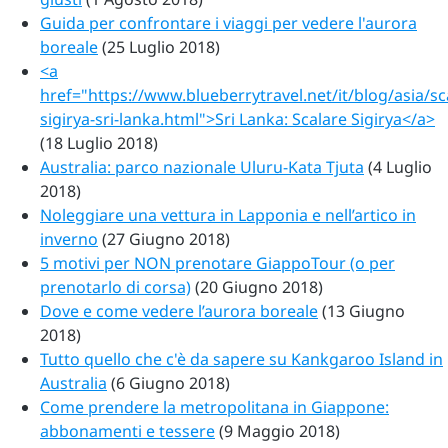
Guida per confrontare i viaggi per vedere l'aurora
boreale
(25 Luglio 2018)
<a
href="https://www.blueberrytravel.net/it/blog/asia/sc
sigirya-sri-lanka.html">Sri Lanka: Scalare Sigirya</a>
(18 Luglio 2018)
Australia: parco nazionale Uluru-Kata Tjuta
(4 Luglio
2018)
Noleggiare una vettura in Lapponia e nell’artico in
inverno
(27 Giugno 2018)
5 motivi per NON prenotare GiappoTour (o per
prenotarlo di corsa)
(20 Giugno 2018)
Dove e come vedere l’aurora boreale
(13 Giugno
2018)
Tutto quello che c'è da sapere su Kankgaroo Island in
Australia
(6 Giugno 2018)
Come prendere la metropolitana in Giappone:
abbonamenti e tessere
(9 Maggio 2018)