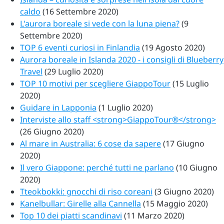
caldo
(16 Settembre 2020)
L'aurora boreale si vede con la luna piena?
(9
Settembre 2020)
TOP 6 eventi curiosi in Finlandia
(19 Agosto 2020)
Aurora boreale in Islanda 2020 - i consigli di Blueberry
Travel
(29 Luglio 2020)
TOP 10 motivi per scegliere GiappoTour
(15 Luglio
2020)
Guidare in Lapponia
(1 Luglio 2020)
Interviste allo staff <strong>GiappoTour®</strong>
(26 Giugno 2020)
Al mare in Australia: 6 cose da sapere
(17 Giugno
2020)
Il vero Giappone: perché tutti ne parlano
(10 Giugno
2020)
Tteokbokki: gnocchi di riso coreani
(3 Giugno 2020)
Kanelbullar: Girelle alla Cannella
(15 Maggio 2020)
Top 10 dei piatti scandinavi
(11 Marzo 2020)