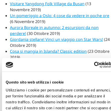
Visitare Yangdong Folk Village da Busan
(13
Novembre 2019)
Un pomeriggio a Oslo: 4 cose da vedere in poche ore
(6 Novembre 2019)
Aurora Boreale in autunno: 2 escursioni da non
perdere!
(30 Ottobre 2019)
Giordania stellare! Vinci un viaggio con Star Wars!
(24
Ottobre 2019)
Cosa si mangia in Islanda? Classic edition
(23 Ottobre
2019)
Cosa si mangia in Islanda?
(16 Ottobre 2019)
TOP 5 dei libri sul Giappone
(9 Ottobre 2019)
Cosa vedere nel Nord della Norvegia d'Inverno
(2
Ottobre 2019)
Questo sito web utilizza i cookie
Fushimi Inari: come raggiungerlo e quali emozioni
Utilizziamo i cookie per personalizzare contenuti ed annunci,
trasmette
(28 Settembre 2019)
per fornire funzionalità dei social media e per analizzare il
Come scegliere un viaggio in Lapponia finlandese
(18
nostro traffico. Condividiamo inoltre informazioni sul modo in
Settembre 2019)
cui utilizzi il nostro sito con i nostri partner che si occupano d
Intervista: "Come si vive alle Svalbard" (seconda