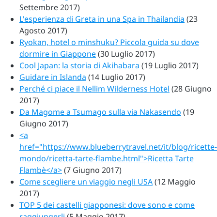
Settembre 2017)
L'esperienza di Greta in una Spa in Thailandia
(23
Agosto 2017)
Ryokan, hotel o minshuku? Piccola guida su dove
dormire in Giappone
(30 Luglio 2017)
Cool Japan: la storia di Akihabara
(19 Luglio 2017)
Guidare in Islanda
(14 Luglio 2017)
Perché ci piace il Nellim Wilderness Hotel
(28 Giugno
2017)
Da Magome a Tsumago sulla via Nakasendo
(19
Giugno 2017)
<a
href="https://www.blueberrytravel.net/it/blog/ricette-
mondo/ricetta-tarte-flambe.html">Ricetta Tarte
Flambè</a>
(7 Giugno 2017)
Come scegliere un viaggio negli USA
(12 Maggio
2017)
TOP 5 dei castelli giapponesi: dove sono e come
raggiungerli
(5 Maggio 2017)