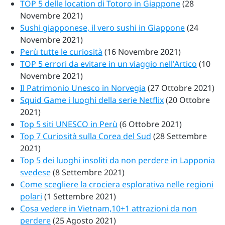
TOP 5 delle location di Totoro in Giappone
(28
Novembre 2021)
Sushi giapponese, il vero sushi in Giappone
(24
Novembre 2021)
Perù tutte le curiosità
(16 Novembre 2021)
TOP 5 errori da evitare in un viaggio nell'Artico
(10
Novembre 2021)
Il Patrimonio Unesco in Norvegia
(27 Ottobre 2021)
Squid Game i luoghi della serie Netflix
(20 Ottobre
2021)
Top 5 siti UNESCO in Perù
(6 Ottobre 2021)
Top 7 Curiosità sulla Corea del Sud
(28 Settembre
2021)
Top 5 dei luoghi insoliti da non perdere in Lapponia
svedese
(8 Settembre 2021)
Come scegliere la crociera esplorativa nelle regioni
polari
(1 Settembre 2021)
Cosa vedere in Vietnam,10+1 attrazioni da non
perdere
(25 Agosto 2021)