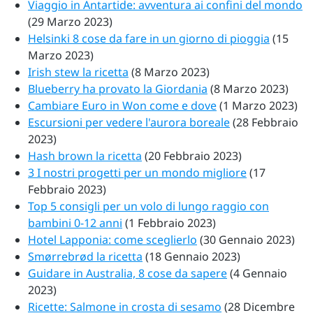
Viaggio in Antartide: avventura ai confini del mondo
(29 Marzo 2023)
Helsinki 8 cose da fare in un giorno di pioggia
(15
Marzo 2023)
Irish stew la ricetta
(8 Marzo 2023)
Blueberry ha provato la Giordania
(8 Marzo 2023)
Cambiare Euro in Won come e dove
(1 Marzo 2023)
Escursioni per vedere l'aurora boreale
(28 Febbraio
2023)
Hash brown la ricetta
(20 Febbraio 2023)
3 I nostri progetti per un mondo migliore
(17
Febbraio 2023)
Top 5 consigli per un volo di lungo raggio con
bambini 0-12 anni
(1 Febbraio 2023)
Hotel Lapponia: come sceglierlo
(30 Gennaio 2023)
Smørrebrød la ricetta
(18 Gennaio 2023)
Guidare in Australia, 8 cose da sapere
(4 Gennaio
2023)
Ricette: Salmone in crosta di sesamo
(28 Dicembre