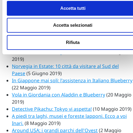
Come raggiungere il Nord Europa e quali documenti
Accetta tutti
avere
(17 Luglio 2019)
TOP 5 delle escursioni in giornata da Tokyo
(10 Luglio
2019)
Accetta selezionati
Le stagioni in Corea del Sud: i consigli di Persi in
Corea
(1 Luglio 2019)
Rifiuta
TOP 5 escursioni da fare a Kirkenes
(20 Giugno 2019)
Groenlandia: scenari glaciali mozzafiato
(12 Giugno
2019)
Norvegia in Estate: 10 città da visitare al Sud del
Paese
(5 Giugno 2019)
In Giappone mai soli: l'assistenza in Italiano Blueberry
(22 Maggio 2019)
Vola in Giordania con Aladdin e Blueberry
(20 Maggio
2019)
Detective Pikachu: Tokyo vi aspetta!
(10 Maggio 2019)
A piedi tra laghi, musei e foreste lapponi. Ecco a voi
Inari.
(8 Maggio 2019)
Around USA: i grandi parchi dell'Ovest
(2 Maggio