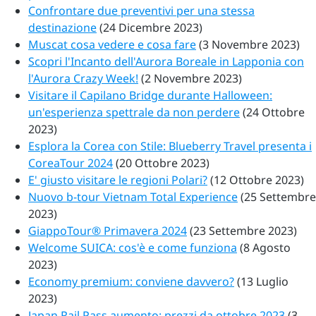
Confrontare due preventivi per una stessa
destinazione
(24 Dicembre 2023)
Muscat cosa vedere e cosa fare
(3 Novembre 2023)
Scopri l'Incanto dell'Aurora Boreale in Lapponia con
l'Aurora Crazy Week!
(2 Novembre 2023)
Visitare il Capilano Bridge durante Halloween:
un'esperienza spettrale da non perdere
(24 Ottobre
2023)
Esplora la Corea con Stile: Blueberry Travel presenta i
CoreaTour 2024
(20 Ottobre 2023)
E' giusto visitare le regioni Polari?
(12 Ottobre 2023)
Nuovo b-tour Vietnam Total Experience
(25 Settembre
2023)
GiappoTour® Primavera 2024
(23 Settembre 2023)
Welcome SUICA: cos'è e come funziona
(8 Agosto
2023)
Economy premium: conviene davvero?
(13 Luglio
2023)
Japan Rail Pass aumento: prezzi da ottobre 2023
(3