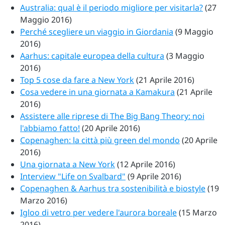
Australia: qual è il periodo migliore per visitarla?
(27
Maggio 2016)
Perché scegliere un viaggio in Giordania
(9 Maggio
2016)
Aarhus: capitale europea della cultura
(3 Maggio
2016)
Top 5 cose da fare a New York
(21 Aprile 2016)
Cosa vedere in una giornata a Kamakura
(21 Aprile
2016)
Assistere alle riprese di The Big Bang Theory: noi
l'abbiamo fatto!
(20 Aprile 2016)
Copenaghen: la città più green del mondo
(20 Aprile
2016)
Una giornata a New York
(12 Aprile 2016)
Interview "Life on Svalbard"
(9 Aprile 2016)
Copenaghen & Aarhus tra sostenibilità e biostyle
(19
Marzo 2016)
Igloo di vetro per vedere l'aurora boreale
(15 Marzo
2016)