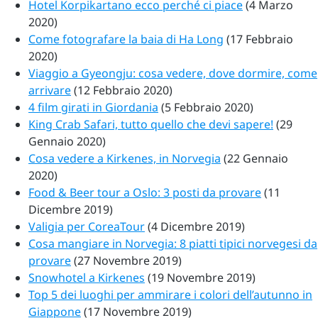
Hotel Korpikartano ecco perché ci piace
(4 Marzo
2020)
Come fotografare la baia di Ha Long
(17 Febbraio
2020)
Viaggio a Gyeongju: cosa vedere, dove dormire, come
arrivare
(12 Febbraio 2020)
4 film girati in Giordania
(5 Febbraio 2020)
King Crab Safari, tutto quello che devi sapere!
(29
Gennaio 2020)
Cosa vedere a Kirkenes, in Norvegia
(22 Gennaio
2020)
Food & Beer tour a Oslo: 3 posti da provare
(11
Dicembre 2019)
Valigia per CoreaTour
(4 Dicembre 2019)
Cosa mangiare in Norvegia: 8 piatti tipici norvegesi da
provare
(27 Novembre 2019)
Snowhotel a Kirkenes
(19 Novembre 2019)
Top 5 dei luoghi per ammirare i colori dell’autunno in
Giappone
(17 Novembre 2019)