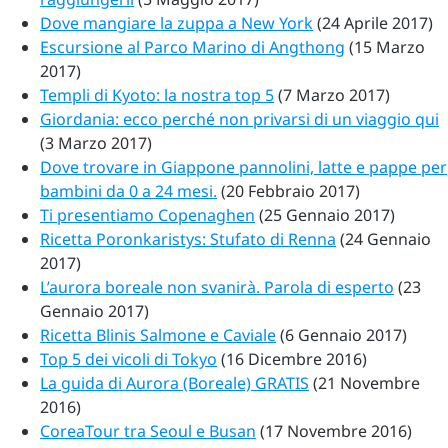
Dove mangiare la zuppa a New York
(24 Aprile 2017)
Escursione al Parco Marino di Angthong
(15 Marzo
2017)
Templi di Kyoto: la nostra top 5
(7 Marzo 2017)
Giordania: ecco perché non privarsi di un viaggio qui
(3 Marzo 2017)
Dove trovare in Giappone pannolini, latte e pappe per
bambini da 0 a 24 mesi.
(20 Febbraio 2017)
Ti presentiamo Copenaghen
(25 Gennaio 2017)
Ricetta Poronkaristys: Stufato di Renna
(24 Gennaio
2017)
L’aurora boreale non svanirà. Parola di esperto
(23
Gennaio 2017)
Ricetta Blinis Salmone e Caviale
(6 Gennaio 2017)
Top 5 dei vicoli di Tokyo
(16 Dicembre 2016)
La guida di Aurora (Boreale) GRATIS
(21 Novembre
2016)
CoreaTour tra Seoul e Busan
(17 Novembre 2016)